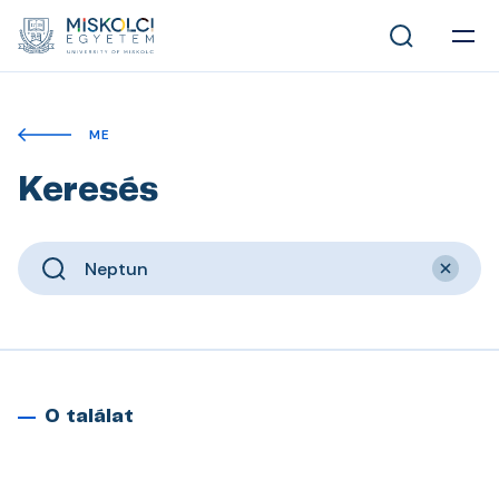
ME
Keresés
0 találat