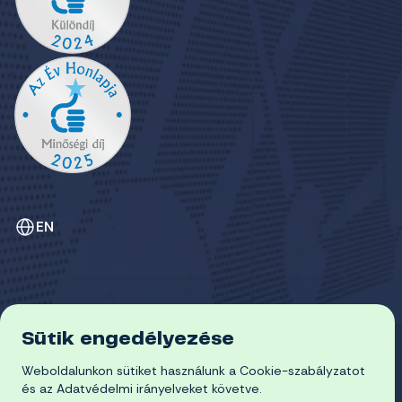
EN
Sütik engedélyezése
ADATVÉDELEM
COOKIE-SZABÁLYZAT
Weboldalunkon sütiket használunk a Cookie-szabályzatot
© 2026 Miskolci Egyetem
és az Adatvédelmi irányelveket követve.