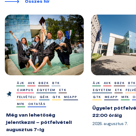
Összes hír
ÁJK
AVK
BBZK
BTK
ÁJK
AVK
BBZK
BTK
CAMPUS
EGYETEM
ETK
EGYETEM
ETK
FELV
FELVÉTELI
GÉIK
GTK
MEAPP
GTK
MEAPP
MFK
O
MFK
OKTATÁS
Ügyelet pótfelvé
Még van lehetőség
22:00 óráig
jelentkezni – pótfelvételi
2026. augusztus 7.
augusztus 7-ig