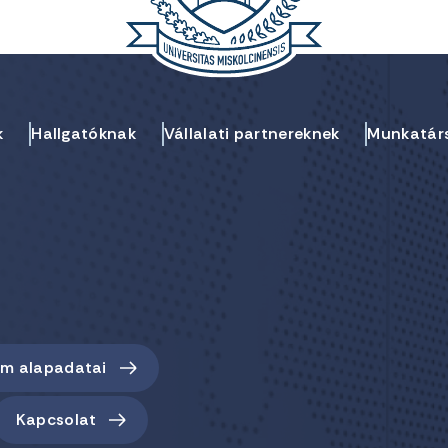
k
Hallgatóknak
Vállalati partnereknek
Munkatár
em alapadatai
Kapcsolat