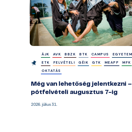
ÁJK
AVK
BBZK
BTK
CAMPUS
EGYETE
ETK
FELVÉTELI
GÉIK
GTK
MEAPP
MFK
OKTATÁS
Még van lehetőség jelentkezni –
pótfelvételi augusztus 7-ig
2026. július 31.