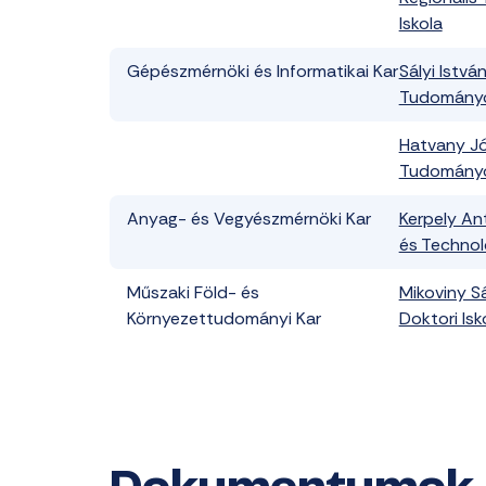
Iskola
Gépészmérnöki és Informatikai Kar
Sályi Istvá
Tudományok
Hatvany Jó
Tudományok
Anyag- és Vegyészmérnöki Kar
Kerpely A
és Technoló
Műszaki Föld- és
Mikoviny S
Környezettudományi Kar
Doktori Isk