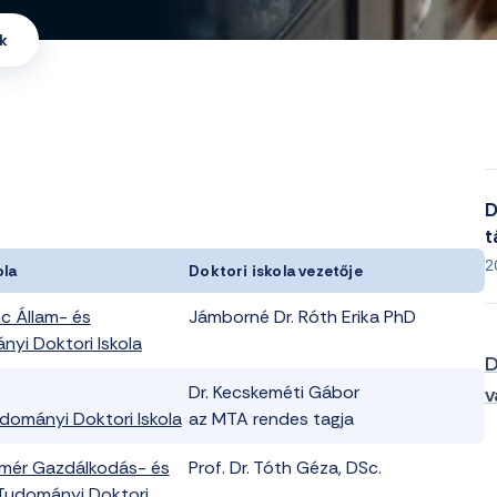
ák
D
t
2
ola
Doktori iskola vezetője
c Állam- és
Jámborné Dr. Róth Erika PhD
yi Doktori Iskola
D
Dr. Kecskeméti Gábor
v
dományi Doktori Iskola
az MTA rendes tagja
mér Gazdálkodás- és
Prof. Dr. Tóth Géza, DSc.
 Tudományi Doktori