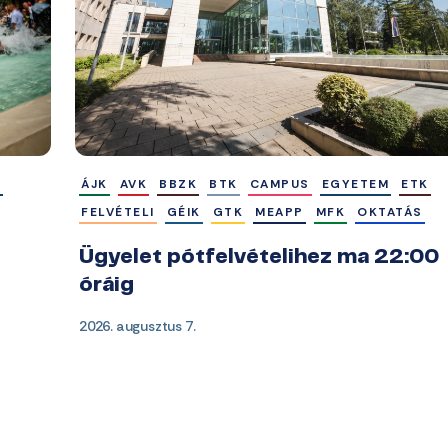
M
ÁJK
AVK
BBZK
BTK
CAMPUS
EGYETEM
ETK
FELVÉTELI
GÉIK
GTK
MEAPP
MFK
OKTATÁS
Ügyelet pótfelvételihez ma 22:00
óráig
2026. augusztus 7.