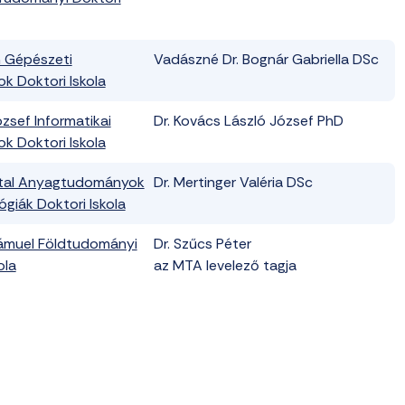
n Gépészeti
Vadászné Dr. Bognár Gabriella DSc
 Doktori Iskola
zsef Informatikai
Dr. Kovács László József PhD
 Doktori Iskola
ntal Anyagtudományok
Dr. Mertinger Valéria DSc
giák Doktori Iskola
ámuel Földtudományi
Dr. Szűcs Péter
ola
az MTA levelező tagja