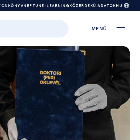
FONKÖNYV
NEPTUN
E-LEARNING
KÖZÉRDEKŰ ADATOK
HU
MENÜ