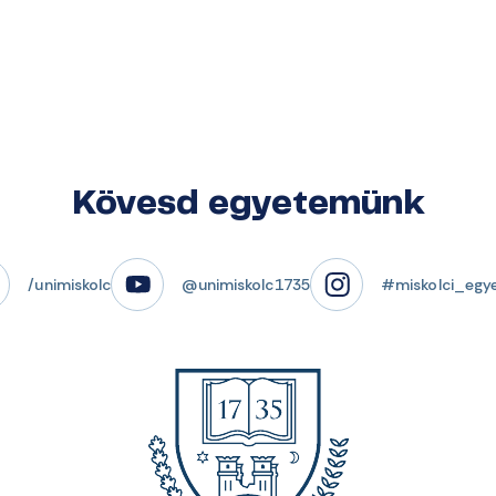
Kövesd egyetemünk
/unimiskolc
@unimiskolc1735
#miskolci_egy