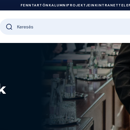
FENNTARTÓNK
ALUMNI
PROJEKTJEINK
INTRANET
TELE
k