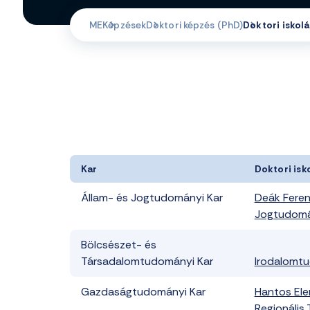
ME
Képzések
Doktori képzés (PhD)
Doktori iskol
Kar
Doktori isk
Állam- és Jogtudományi Kar
Deák Feren
Jogtudomán
Bölcsészet- és
Társadalomtudományi Kar
Irodalomtu
Gazdaságtudományi Kar
Hantos Ele
Regionális