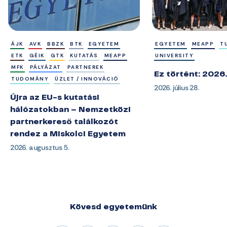
ÁJK
AVK
BBZK
BTK
EGYETEM
EGYETEM
MEAPP
T
ETK
GÉIK
GTK
KUTATÁS
MEAPP
UNIVERSITY
MFK
PÁLYÁZAT
PARTNEREK
Ez történt: 2026.
TUDOMÁNY
ÜZLET / INNOVÁCIÓ
2026. július 28.
Újra az EU-s kutatási
hálózatokban – Nemzetközi
partnerkereső találkozót
rendez a Miskolci Egyetem
2026. augusztus 5.
Kövesd egyetemünk