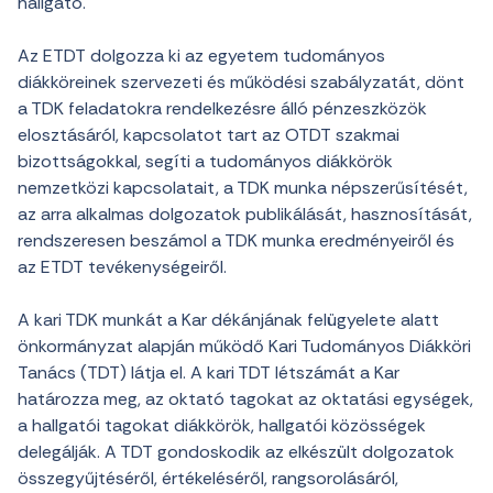
hallgató.
Az ETDT dolgozza ki az egyetem tudományos
diákköreinek szervezeti és működési szabályzatát, dönt
a TDK feladatokra rendelkezésre álló pénzeszközök
elosztásáról, kapcsolatot tart az OTDT szakmai
bizottságokkal, segíti a tudományos diákkörök
nemzetközi kapcsolatait, a TDK munka népszerűsítését,
az arra alkalmas dolgozatok publikálását, hasznosítását,
rendszeresen beszámol a TDK munka eredményeiről és
az ETDT tevékenységeiről.
A kari TDK munkát a Kar dékánjának felügyelete alatt
önkormányzat alapján működő Kari Tudományos Diákköri
Tanács (TDT) látja el. A kari TDT létszámát a Kar
határozza meg, az oktató tagokat az oktatási egységek,
a hallgatói tagokat diákkörök, hallgatói közösségek
delegálják. A TDT gondoskodik az elkészült dolgozatok
összegyűjtéséről, értékeléséről, rangsorolásáról,