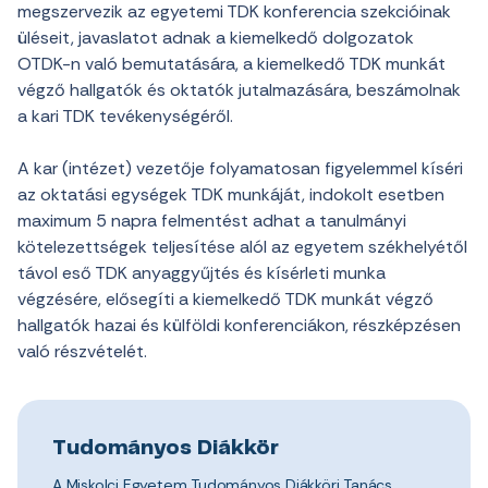
megszervezik az egyetemi TDK konferencia szekcióinak
üléseit, javaslatot adnak a kiemelkedő dolgozatok
OTDK-n való bemutatására, a kiemelkedő TDK munkát
végző hallgatók és oktatók jutalmazására, beszámolnak
a kari TDK tevékenységéről.
A kar (intézet) vezetője folyamatosan figyelemmel kíséri
az oktatási egységek TDK munkáját, indokolt esetben
maximum 5 napra felmentést adhat a tanulmányi
kötelezettségek teljesítése alól az egyetem székhelyétől
távol eső TDK anyaggyűjtés és kísérleti munka
végzésére, elősegíti a kiemelkedő TDK munkát végző
hallgatók hazai és külföldi konferenciákon, részképzésen
való részvételét.
Tudományos Diákkör
A Miskolci Egyetem Tudományos Diákköri Tanács