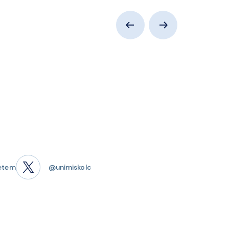
etem
@unimiskolc