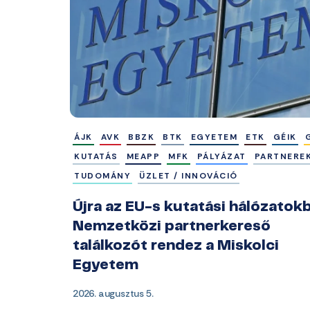
ÁJK
AVK
BBZK
BTK
EGYETEM
ETK
GÉIK
KUTATÁS
MEAPP
MFK
PÁLYÁZAT
PARTNERE
TUDOMÁNY
ÜZLET / INNOVÁCIÓ
Újra az EU-s kutatási hálózatok
Nemzetközi partnerkereső
találkozót rendez a Miskolci
Egyetem
2026. augusztus 5.