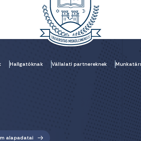
k
Hallgatóknak
Vállalati partnereknek
Munkatár
em alapadatai