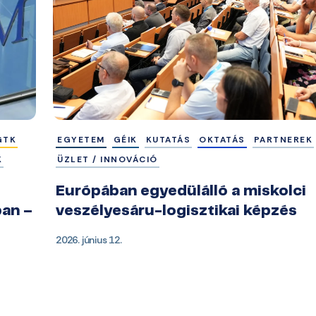
GTK
EGYETEM
GÉIK
KUTATÁS
OKTATÁS
PARTNEREK
K
ÜZLET / INNOVÁCIÓ
Európában egyedülálló a miskolci
ban –
veszélyesáru-logisztikai képzés
2026. június 12.