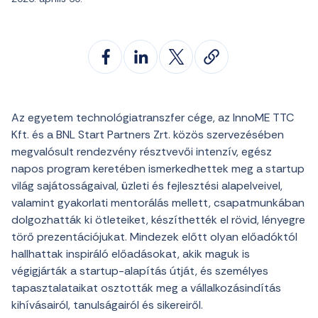
Az egyetem technológiatranszfer cége, az InnoME TTC
Kft. és a BNL Start Partners Zrt. közös szervezésében
megvalósult rendezvény résztvevői intenzív, egész
napos program keretében ismerkedhettek meg a startup
világ sajátosságaival, üzleti és fejlesztési alapelveivel,
valamint gyakorlati mentorálás mellett, csapatmunkában
dolgozhatták ki ötleteiket, készíthették el rövid, lényegre
törő prezentációjukat. Mindezek előtt olyan előadóktól
hallhattak inspiráló előadásokat, akik maguk is
végigjárták a startup-alapítás útját, és személyes
tapasztalataikat osztották meg a vállalkozásindítás
kihívásairól, tanulságairól és sikereiről.