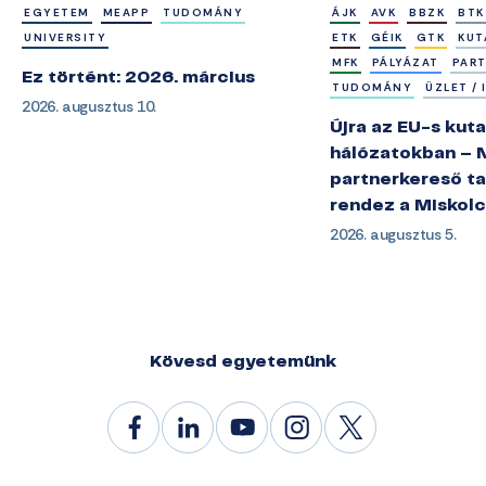
EGYETEM
MEAPP
TUDOMÁNY
ÁJK
AVK
BBZK
BTK
UNIVERSITY
ETK
GÉIK
GTK
KUT
MFK
PÁLYÁZAT
PAR
Ez történt: 2026. március
TUDOMÁNY
ÜZLET /
2026. augusztus 10.
Újra az EU-s kuta
hálózatokban – 
partnerkereső ta
rendez a Miskol
2026. augusztus 5.
Kövesd egyetemünk