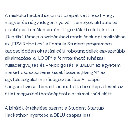
A miskolci hackathonon öt csapat vett részt – egy
magyar és négy idegen nyelvű –, amelyek aktuális és
piacképes témák mentén dolgozták ki ötleteiket: a
„Bundlix” témája a webáruházi rendelések optimalizálása,
az „ERM Robotics” a Formula Student programhoz
kapcsolódóan oktatási célú robotmodellek egyszerűbb
alkalmazása, a „LOOF” a fenntartható ruházati
hulladékgyűjtés és -feldolgozás, a „DELU” az egyetemi
market ökoszisztéma kialakítása, a „HangAI” az
ügyfélszolgálati minőségbiztosítás AI-alapú
hanganalízissel témájában mutatta be elképzeléseit az
ötlet megvalósíthatóságáról a szakmai zsűri előtt.
A bírálók értékelése szerint a Student Startup
Hackathon nyertese a DELU csapat lett.