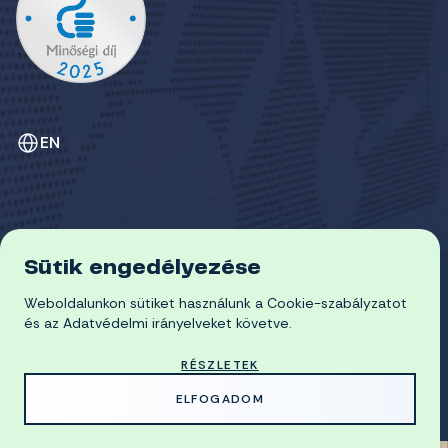
EN
Sütik engedélyezése
ADATVÉDELEM
Weboldalunkon sütiket használunk a Cookie-szabályzatot
COOKIE-SZABÁLYZAT
© 2026 Miskolci Egyetem
és az Adatvédelmi irányelveket követve.
RÉSZLETEK
MADE WITH
BY
ELFOGADOM