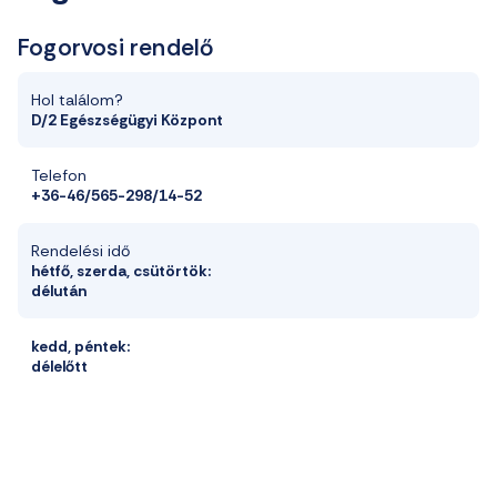
Fogorvosi rendelő
Hol találom?
D/2 Egészségügyi Központ
Telefon
+36-46/565-298/14-52
Rendelési idő
hétfő, szerda, csütörtök:
délután
kedd, péntek:
délelőtt