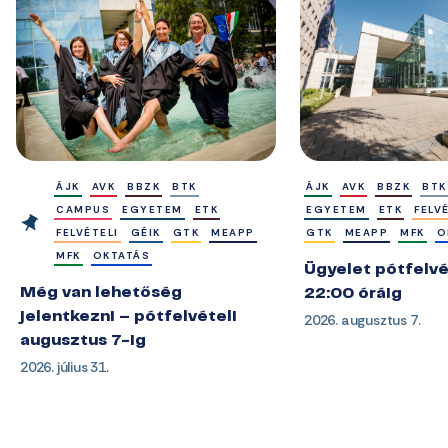
ÁJK
AVK
BBZK
BTK
ÁJK
AVK
BBZK
BTK
CAMPUS
EGYETEM
ETK
EGYETEM
ETK
FELV
FELVÉTELI
GÉIK
GTK
MEAPP
GTK
MEAPP
MFK
O
MFK
OKTATÁS
Ügyelet pótfelvé
Még van lehetőség
22:00 óráig
jelentkezni – pótfelvételi
2026. augusztus 7.
augusztus 7-ig
2026. július 31.