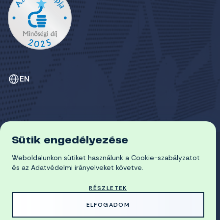
EN
Sütik engedélyezése
ADATVÉDELEM
Weboldalunkon sütiket használunk a Cookie-szabályzatot
COOKIE-SZABÁLYZAT
© 2026 Miskolci Egyetem
és az Adatvédelmi irányelveket követve.
RÉSZLETEK
MADE WITH
BY
ELFOGADOM