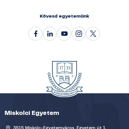
Kövesd egyetemünk
Miskolci Egyetem
3515 Miskolc-Egyetemváros, Egyetem út 1.