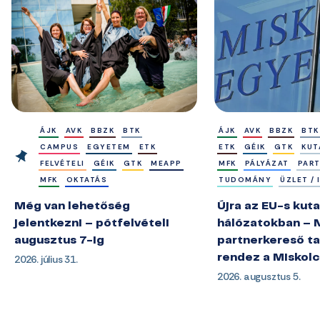
ÁJK
AVK
BBZK
BTK
ÁJK
AVK
BBZK
BTK
CAMPUS
EGYETEM
ETK
ETK
GÉIK
GTK
KUT
FELVÉTELI
GÉIK
GTK
MEAPP
MFK
PÁLYÁZAT
PAR
MFK
OKTATÁS
TUDOMÁNY
ÜZLET /
Még van lehetőség
Újra az EU-s kuta
jelentkezni – pótfelvételi
hálózatokban – 
augusztus 7-ig
partnerkereső ta
2026. július 31.
rendez a Miskol
2026. augusztus 5.