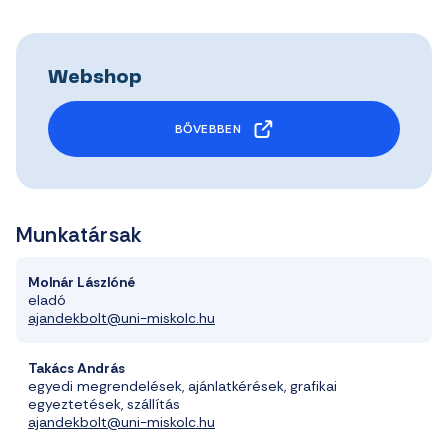
Webshop
BŐVEBBEN
Munkatársak
Molnár Lászlóné
eladó
ajandekbolt@uni-miskolc.hu
Takács András
egyedi megrendelések, ajánlatkérések, grafikai
egyeztetések, szállítás
ajandekbolt@uni-miskolc.hu