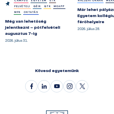
CAMPUS
EGYETEM
ETK
HALLGATÓKNAK
MEA
FELVÉTELI
GÉIK
GTK
MEAPP
Már lehet pályázn
MFK
OKTATÁS
Egyetem kollégi
Még van lehetőség
férőhelyeire
jelentkezni – pótfelvételi
2026. július 28.
augusztus 7-ig
2026. július 31.
Kövesd egyetemünk