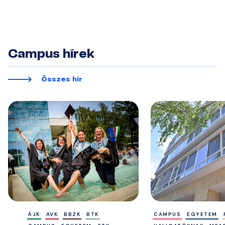
Campus hírek
Összes hír
ÁJK
AVK
BBZK
BTK
CAMPUS
EGYETEM