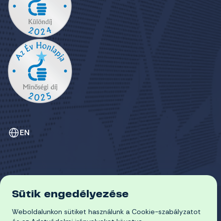
EN
Sütik engedélyezése
ADATVÉDELEM
Weboldalunkon sütiket használunk a Cookie-szabályzatot
COOKIE-SZABÁLYZAT
© 2026 Miskolci Egyetem