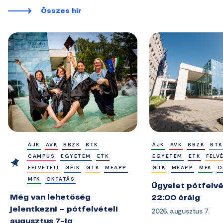
Összes hír
ÁJK
AVK
BBZK
BTK
ÁJK
AVK
BBZK
BTK
CAMPUS
EGYETEM
ETK
EGYETEM
ETK
FELV
FELVÉTELI
GÉIK
GTK
MEAPP
GTK
MEAPP
MFK
O
MFK
OKTATÁS
Ügyelet pótfelvé
Még van lehetőség
22:00 óráig
jelentkezni – pótfelvételi
2026. augusztus 7.
augusztus 7-ig