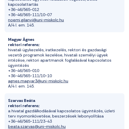
kapcsolattartás
+36-46/565-012
+36-46/565-111/10-07
noemi.gilanyi@uni-miskolc.hu
A/4 I. em. 145
.
Magyar Ágnes
rektori referens;
h
ivatali ügykezelés, iratkezelés, rektori és gazdasági
vezetői programok kezelése
, h
ivatali személyi
ügyek
intézése
, rektori apartmanok foglalásával kapcsolatos
ügyintézés
+36-46/565-010
+36-46/565-111/10-10
agnes.magyar3@uni-miskolc.hu
A/4 I. em. 145
.
Szarvas Beáta
rektori referens;
a hivatal gazdálkodásával kapcsolatos ügyintézés, üzleti
terv
nyomonkövetése
, beszerzések lebonyolítása
+36-46/565-111/23-43
beata.szarvas@uni-miskolc.hu