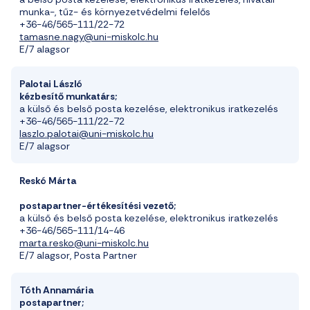
munka-, tűz- és környezetvédelmi felelős
+36-46/565-111/22-72
tamasne.nagy@uni-miskolc.hu
E/7 alagsor
Palotai László
kézbesít
ő
munkatárs;
a külső és belső posta kezelése
, elektronikus iratkezelés
+36-46/565-111/22-72
laszlo.palotai@uni-miskolc.hu
E/7 alagsor
Reskó
Márta
postapartner-értékesítési vezető;
a külső és belső posta kezelése
, elektronikus iratkezelés
+36-46/565-111/14-46
marta.resko@uni-miskolc.hu
E/7 alagsor, Posta Partner
Tóth Annamária
postapartner;