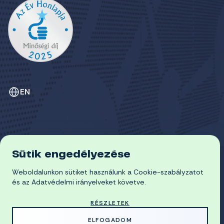
EN
Sütik engedélyezése
ADATVÉDELEM
Weboldalunkon sütiket használunk a Cookie-szabályzatot
COOKIE-SZABÁLYZAT
© 2026 Miskolci Egyetem
és az Adatvédelmi irányelveket követve.
RÉSZLETEK
MADE WITH
BY
ELFOGADOM