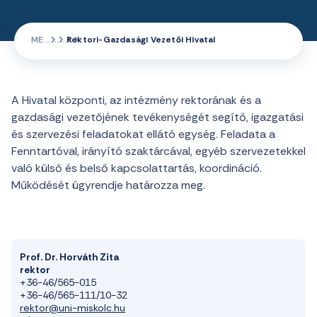
ME
Rektori-Gazdasági Vezetői Hivatal
A
Hivatal
központi
,
az intézmény rektorának és a
gazdasági vezetőjének tevékenységét segítő
,
igazgatási
és szervezési
feladatokat
ellátó egység
.
Feladata a
Fenntartóval, irányító
szaktárcával,
egyéb szervezetekkel
való külső és belső kapcsolattartás, koordináció.
Működését ügyrendje határozza meg.
Prof. Dr. Horváth Zita
rektor
+36-46/565-015
+36-46/565-111/10-32
rektor@uni-miskolc.hu