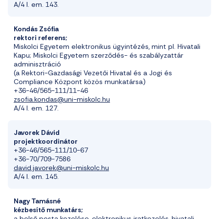
A/4 I. em. 143
.
Kondás Zsófia
rektori referens;
Miskolci Egyetem elektronikus ügyintézés, mint pl. Hivatali
Kapu; Miskolci Egyetem szerződés- és szabályzattár
adminisztráció
(a Rektori-Gazdasági Vezetői Hivatal és a Jogi és
Compliance Központ közös munkatársa)
+36-46/565-111/11-46
zsofia.kondas@uni-miskolc.hu
A/4 I. em. 127.
Javorek Dávid
projektkoordinátor
+36-46/565-111/10-67
+36-70/709-7586
david.javorek@uni-miskolc.hu
A/4 I. em. 145.
Nagy Tamásné
kézbesít
ő
munkatárs;
a belső posta kezelése,
elektronikus iratkezelés
,
hivatali