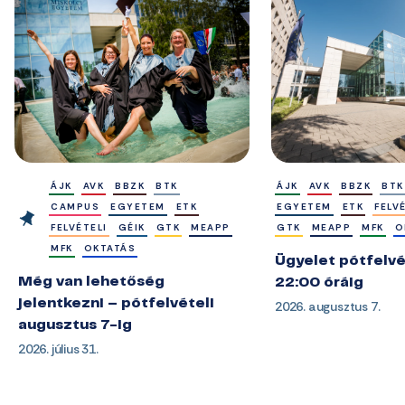
ÁJK
AVK
BBZK
BTK
ÁJK
AVK
BBZK
BTK
CAMPUS
EGYETEM
ETK
EGYETEM
ETK
FELV
FELVÉTELI
GÉIK
GTK
MEAPP
GTK
MEAPP
MFK
O
MFK
OKTATÁS
Ügyelet pótfelvé
Még van lehetőség
22:00 óráig
jelentkezni – pótfelvételi
2026. augusztus 7.
augusztus 7-ig
2026. július 31.