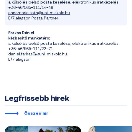
a külső és belső posta kezelése, elektronikus iratkezelés
+36-46/565-111/14-46
annamaria.toth@uni-miskolc.hu
E/7 alagsor, Posta Partner
Farkas Dániel
kézbesít
ő
munkatárs;
a külső és belső posta kezelése
, elektronikus iratkezelés
+36-46/565-111/22-71
daniel.farkas3@uni-miskolc.hu
E/7 alagsor
Legfrissebb hírek
Összes hír