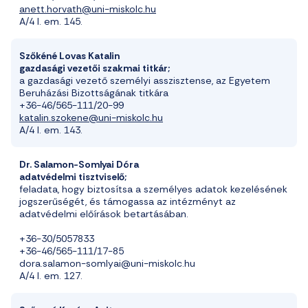
anett.horvath@uni-miskolc.hu
A/4 I. em. 145.
Szőkéné Lovas Katalin
gazdasági vezetői szakmai titkár;
a
gazdasági vezető személyi asszisztense, az Egyetem
Beruházási Bizottságának titkára
+36-46/565-111/20-99
katalin.szokene@uni-miskolc.hu
A/4 I. em. 143.
Dr. Salamon-Somlyai Dóra
adatvédelmi tisztviselő;
feladata, hogy biztosítsa a személyes adatok kezelésének
jogszerűségét, és támogassa az intézményt az
adatvédelmi előírások betartásában.
+36-30/5057833
+36-46/565-111/17-85
dora.salamon-somlyai@uni-miskolc.hu
A/4 I. em. 127.