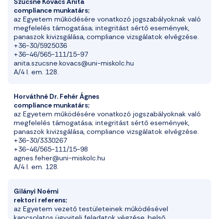
Szűcsné Kovács Anita
compliance munkatárs;
az Egyetem működésére vonatkozó jogszabályoknak való
megfelelés támogatása; integritást sértő események,
panaszok kivizsgálása, compliance vizsgálatok elvégzése.
+36-30/5925036
+36-46/565-111/15-97
anita.szucsne.kovacs@uni-miskolc.hu
A/4 I. em. 128.
Horváthné Dr. Fehér Ágnes
compliance munkatárs;
az Egyetem működésére vonatkozó jogszabályoknak való
megfelelés támogatása; integritást sértő események,
panaszok kivizsgálása, compliance vizsgálatok elvégzése.
+36-30/3330267
+36-46/565-111/15-98
agnes.feher@uni-miskolc.hu
A/4 I. em. 128.
Gilányi Noémi
rektori referens;
a
z
Egyetem vezető testületeinek működésével
kapcsolatos ü
gyviteli feladatok
végzése, belső