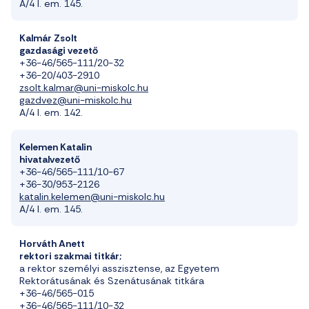
A/4 I. em. 145.
Kalmár
Z
solt
gazdasági vezető
+36-46/565-111/
20
-32
+36-20/403-2910
zsolt.kalmar@uni-miskolc.hu
gazdvez@uni-miskolc.hu
A/4 I. em. 142
.
Kelemen Katalin
hivatalvezető
+36-46/565-111/
10-
67
+
36-30/953-2126
katalin.kelemen@uni-miskolc.hu
A/4 I. em.
14
5
.
Horváth Anett
rektori szakmai titkár;
a rektor személyi asszisztense, az Egyetem
Rektorátusának és Szenátusának titkára
+36-46/565-015
+36-46/565-111/10-32