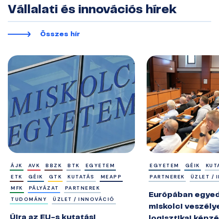
Vállalati és innovációs hírek
Összes hír
ÁJK
AVK
BBZK
BTK
EGYETEM
EGYETEM
GÉIK
KUT
ETK
GÉIK
GTK
KUTATÁS
MEAPP
PARTNEREK
ÜZLET /
MFK
PÁLYÁZAT
PARTNEREK
Európában egyedü
TUDOMÁNY
ÜZLET / INNOVÁCIÓ
miskolci veszély
Újra az EU-s kutatási
logisztikai képz