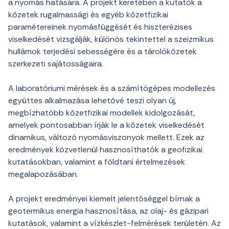
a nyomás hatására. A projekt keretében a kutatók a
kőzetek rugalmassági és egyéb kőzetfizikai
paramétereinek nyomásfüggését és hiszterézises
viselkedését vizsgálják, különös tekintettel a szeizmikus
hullámok terjedési sebességére és a tárolókőzetek
szerkezeti sajátosságaira.
A laboratóriumi mérések és a számítógépes modellezés
együttes alkalmazása lehetővé teszi olyan új,
megbízhatóbb kőzetfizikai modellek kidolgozását,
amelyek pontosabban írják le a kőzetek viselkedését
dinamikus, változó nyomásviszonyok mellett. Ezek az
eredmények közvetlenül hasznosíthatók a geofizikai
kutatásokban, valamint a földtani értelmezések
megalapozásában.
A projekt eredményei kiemelt jelentőséggel bírnak a
geotermikus energia hasznosítása, az olaj- és gázipari
kutatások, valamint a vízkészlet-felmérések területén. Az