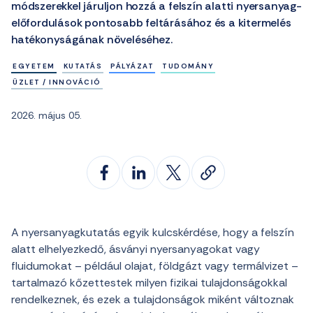
módszerekkel járuljon hozzá a felszín alatti nyersanyag-
előfordulások pontosabb feltárásához és a kitermelés
hatékonyságának növeléséhez.
EGYETEM
KUTATÁS
PÁLYÁZAT
TUDOMÁNY
ÜZLET / INNOVÁCIÓ
2026. május 05.
A nyersanyagkutatás egyik kulcskérdése, hogy a felszín
alatt elhelyezkedő, ásványi nyersanyagokat vagy
fluidumokat – például olajat, földgázt vagy termálvizet –
tartalmazó kőzettestek milyen fizikai tulajdonságokkal
rendelkeznek, és ezek a tulajdonságok miként változnak