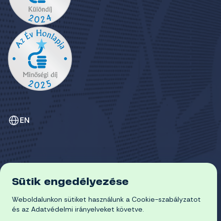
EN
Sütik engedélyezése
ADATVÉDELEM
COOKIE-SZABÁLYZAT
Weboldalunkon sütiket használunk a Cookie-szabályzatot
© 2026 Miskolci Egyetem
és az Adatvédelmi irányelveket követve.