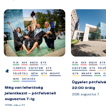
ÁJK
AVK
BBZK
BTK
ÁJK
AVK
BBZK
BTK
CAMPUS
EGYETEM
ETK
EGYETEM
ETK
FELV
FELVÉTELI
GÉIK
GTK
MEAPP
GTK
MEAPP
MFK
O
MFK
OKTATÁS
Ügyelet pótfelvé
Még van lehetőség
22:00 óráig
jelentkezni – pótfelvételi
2026. augusztus 7.
augusztus 7-ig
2026. július 31.