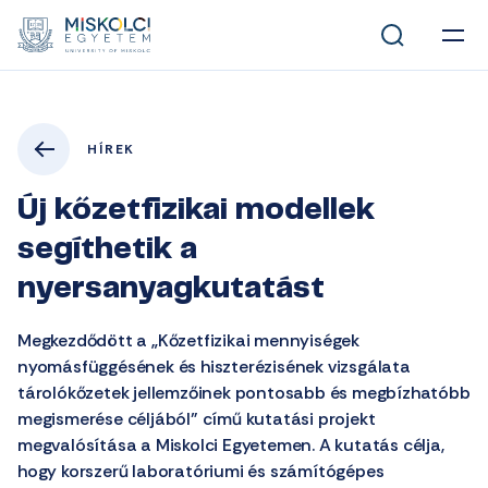
HÍREK
Új kőzetfizikai modellek
segíthetik a
nyersanyagkutatást
Megkezdődött a „Kőzetfizikai mennyiségek
nyomásfüggésének és hiszterézisének vizsgálata
tárolókőzetek jellemzőinek pontosabb és megbízhatóbb
megismerése céljából” című kutatási projekt
megvalósítása a Miskolci Egyetemen. A kutatás célja,
hogy korszerű laboratóriumi és számítógépes