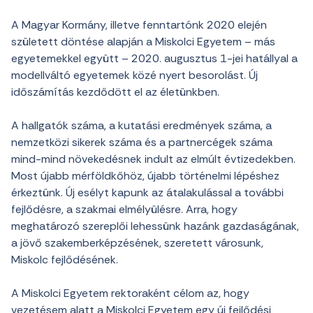
A Magyar Kormány, illetve fenntartónk 2020 elején
született döntése alapján a Miskolci Egyetem – más
egyetemekkel együtt – 2020. augusztus 1-jei hatállyal a
modellváltó egyetemek közé nyert besorolást. Új
időszámítás kezdődött el az életünkben.
A hallgatók száma, a kutatási eredmények száma, a
nemzetközi sikerek száma és a partnercégek száma
mind-mind növekedésnek indult az elmúlt évtizedekben.
Most újabb mérföldkőhöz, újabb történelmi lépéshez
érkeztünk. Új esélyt kapunk az átalakulással a további
fejlődésre, a szakmai elmélyülésre. Arra, hogy
meghatározó szereplői lehessünk hazánk gazdaságának,
a jövő szakemberképzésének, szeretett városunk,
Miskolc fejlődésének.
A Miskolci Egyetem rektoraként célom az, hogy
vezetésem alatt a Miskolci Egyetem egy új fejlődési