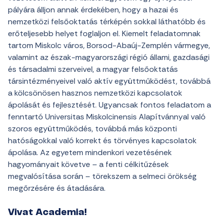
pályára álljon annak érdekében, hogy a hazai és
nemzetközi felsőoktatás térképén sokkal láthatóbb és
erőteljesebb helyet foglaljon el. Kiemelt feladatomnak
tartom Miskolc város, Borsod-Abaúj-Zemplén vármegye,
valamint az észak-magyarországi régió állami, gazdasági
és társadalmi szerveivel, a magyar felsőoktatás
társintézményeivel való aktív együttműködést, továbbá
a kölcsönösen hasznos nemzetközi kapcsolatok
ápolását és fejlesztését. Ugyancsak fontos feladatom a
fenntartó Universitas Miskolcinensis Alapítvánnyal való
szoros együttműködés, továbbá más központi
hatóságokkal való korrekt és törvényes kapcsolatok
ápolása. Az egyetem mindenkori vezetésének
hagyományait követve – a fenti célkitűzések
megvalósítása során – törekszem a selmeci örökség
megőrzésére és átadására.
Vivat Academia!