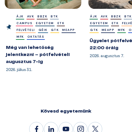
ÁJK
AVK
BBZK
BTK
ÁJK
AVK
BBZK
BTK
CAMPUS
EGYETEM
ETK
EGYETEM
ETK
FELV
FELVÉTELI
GÉIK
GTK
MEAPP
GTK
MEAPP
MFK
O
MFK
OKTATÁS
Ügyelet pótfelvé
Még van lehetőség
22:00 óráig
jelentkezni – pótfelvételi
2026. augusztus 7.
augusztus 7-ig
2026. július 31.
Kövesd egyetemünk