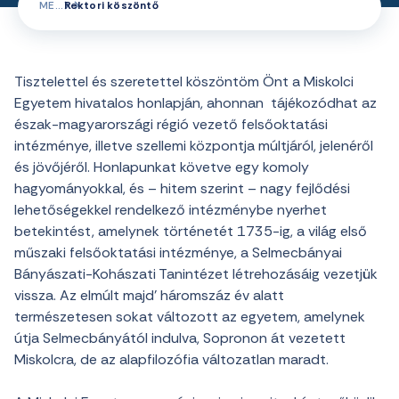
ME
Rektori köszöntő
Tisztelettel és szeretettel köszöntöm Önt a Miskolci
Egyetem hivatalos honlapján, ahonnan tájékozódhat az
észak-magyarországi régió vezető felsőoktatási
intézménye, illetve szellemi központja múltjáról, jelenéről
és jövőjéről. Honlapunkat követve egy komoly
hagyományokkal, és – hitem szerint – nagy fejlődési
lehetőségekkel rendelkező intézménybe nyerhet
betekintést, amelynek történetét 1735-ig, a világ első
műszaki felsőoktatási intézménye, a Selmecbányai
Bányászati-Kohászati Tanintézet létrehozásáig vezetjük
vissza. Az elmúlt majd’ háromszáz év alatt
természetesen sokat változott az egyetem, amelynek
útja Selmecbányától indulva, Sopronon át vezetett
Miskolcra, de az alapfilozófia változatlan maradt.