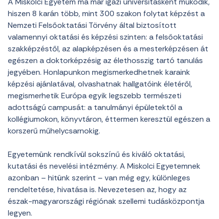
A Miskolci Egyetem ma már igazi universitasként működik,
hiszen 8 karán több, mint 300 szakon folytat képzést a
Nemzeti Felsőoktatási Törvény által biztosított
valamennyi oktatási és képzési szinten: a felsőoktatási
szakképzéstől, az alapképzésen és a mesterképzésen át
egészen a doktorképzésig az élethosszig tartó tanulás
jegyében. Honlapunkon megismerkedhetnek karaink
képzési ajánlatával, olvashatnak hallgatóink életéről,
megismerhetik Európa egyik legszebb természeti
adottságú campusát: a tanulmányi épületektől a
kollégiumokon, könyvtáron, éttermen keresztül egészen a
korszerű műhelycsarnokig.
Egyetemünk rendkívül sokszínű és kiváló oktatási,
kutatási és nevelési intézmény. A Miskolci Egyetemnek
azonban – hitünk szerint – van még egy, különleges
rendeltetése, hivatása is. Nevezetesen az, hogy az
észak-magyarországi régiónak szellemi tudásközpontja
legyen.