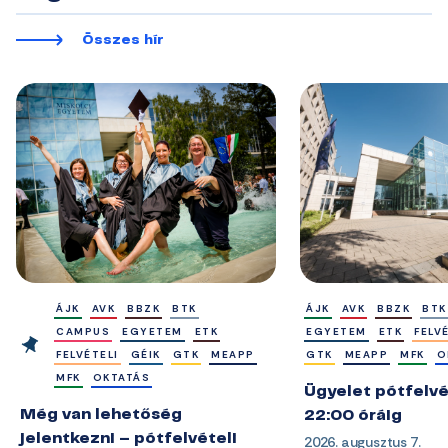
Összes hír
ÁJK
AVK
BBZK
BTK
ÁJK
AVK
BBZK
BTK
CAMPUS
EGYETEM
ETK
EGYETEM
ETK
FELV
FELVÉTELI
GÉIK
GTK
MEAPP
GTK
MEAPP
MFK
O
MFK
OKTATÁS
Ügyelet pótfelvé
Még van lehetőség
22:00 óráig
jelentkezni – pótfelvételi
2026. augusztus 7.