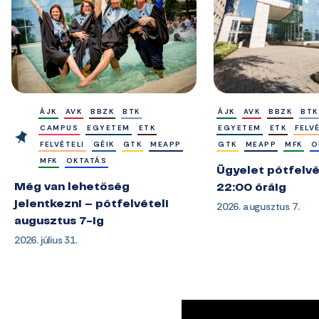
ÁJK
AVK
BBZK
BTK
ÁJK
AVK
BBZK
BTK
CAMPUS
EGYETEM
ETK
EGYETEM
ETK
FELV
FELVÉTELI
GÉIK
GTK
MEAPP
GTK
MEAPP
MFK
O
MFK
OKTATÁS
Ügyelet pótfelvé
Még van lehetőség
22:00 óráig
jelentkezni – pótfelvételi
2026. augusztus 7.
augusztus 7-ig
2026. július 31.