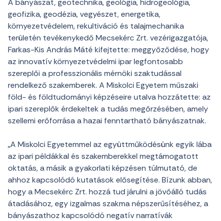
A bányászat, geotechnika, geológia, hidrogeológia,
geofizika, geodézia, vegyészet, energetika,
környezetvédelem, rekultiváció és talajmechanika
területén tevékenykedő Mecsekérc Zrt. vezérigazgatója,
Farkas-Kis András Máté kifejtette: meggyőződése, hogy
az innovatív környezetvédelmi ipar legfontosabb
szereplői a professzionális mérnöki szaktudással
rendelkező szakemberek. A Miskolci Egyetem műszaki
föld- és földtudományi képzéseire utalva hozzátette: az
ipari szereplők érdekeltek a tudás megőrzésében, amely
szellemi erőforrása a hazai fenntartható bányászatnak.
„A Miskolci Egyetemmel az együttműködésünk egyik lába
az ipari példákkal és szakemberekkel megtámogatott
oktatás, a másik a gyakorlati képzésen túlmutató, de
ahhoz kapcsolódó kutatások elősegítése. Bízunk abban,
hogy a Mecsekérc Zrt. hozzá tud járulni a jövőálló tudás
átadásához, egy izgalmas szakma népszerűsítéséhez, a
bányászathoz kapcsolódó negatív narratívák