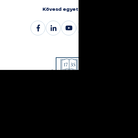
Kövesd egyetemünk
Miskolci Egyetem
3515 Miskolc-Egyetemváros, Egyetem út 1.