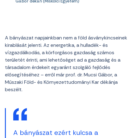
Gábor dékán (Miskolci Egyetem)
A bányászat napjainkban nem a föld ásványkincseinek
kirablását jelenti. Az energetika, a hulladék- és
vízgazdálkodás, a körforgásos gazdaság számos
területét érinti, ami lehetőséget ad a gazdaság és a
társadalom érdekeit egyaránt szolgáló fejlődés
elősegítéséhez – erről már prof. dr. Mucsi Gábor, a
Műszaki Föld- és Környezettudományi Kar dékánja
beszélt.
A bányászat ezért kulcsa a