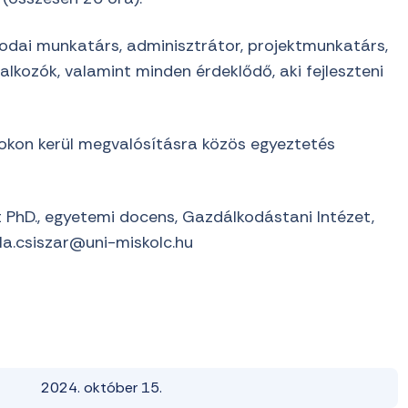
 irodai munkatárs, adminisztrátor, projektmunkatárs,
kozók, valamint minden érdeklődő, aki fejleszteni
okon kerül megvalósításra közös egyeztetés
it PhD., egyetemi docens, Gazdálkodástani Intézet,
la.csiszar@uni-miskolc.hu
2024. október 15.