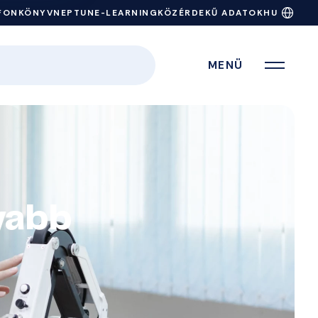
FONKÖNYV
NEPTUN
E-LEARNING
KÖZÉRDEKŰ ADATOK
HU
MENÜ
yabb