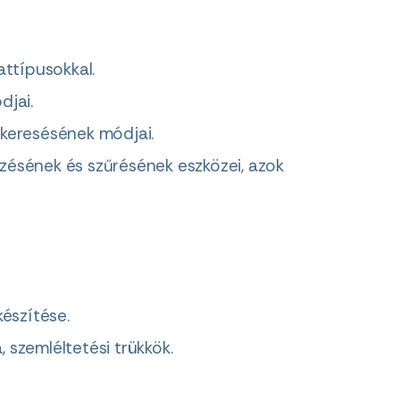
attípusokkal.
djai.
 keresésének módjai.
zésének és szűrésének eszközei, azok
készítése.
 szemléltetési trükkök.