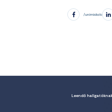
/unimiskolc
Leendő hallgatókna