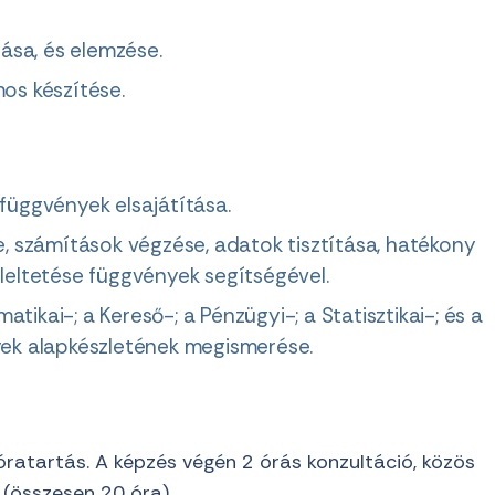
ása, és elemzése.
os készítése.
üggvények elsajátítása.
 számítások végzése, adatok tisztítása, hatékony
eltetése függvények segítségével.
tikai-; a Kereső-; a Pénzügyi-; a Statisztikai-; és a
ek alapkészletének megismerése.
óratartás. A képzés végén 2 órás konzultáció, közös
(összesen 20 óra).