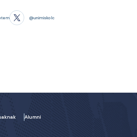
etem
@unimiskolc
saknak
Alumni