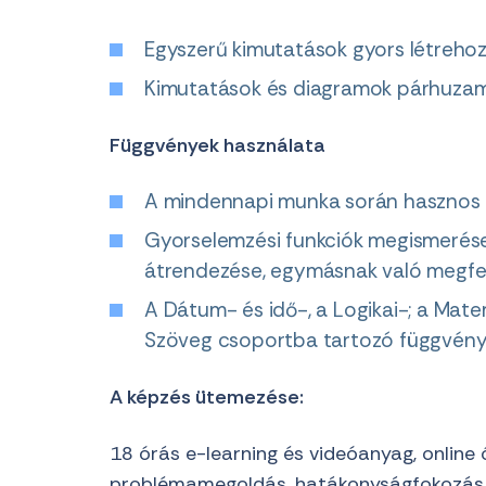
Egyszerű kimutatások gyors létrehoz
Kimutatások és diagramok párhuzam
Függvények használata
A mindennapi munka során hasznos f
Gyorselemzési funkciók megismerése,
átrendezése, egymásnak való megfel
A Dátum- és idő-, a Logikai-; a Matema
Szöveg csoportba tartozó függvény
A képzés ütemezése:
18 órás e-learning és videóanyag, online 
problémamegoldás, hatákonyságfokozás 