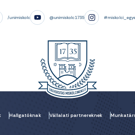
/unimiskolc
@unimiskolc1735
#miskolci_egy
k
Hallgatóknak
Vállalati partnereknek
Munkatár