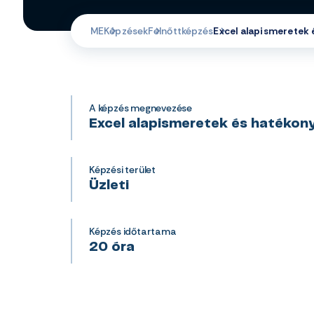
ME
Képzések
Felnőttképzés
Excel alapismeretek
A képzés megnevezése
Excel alapismeretek és hatékon
Képzési terület
Üzleti
Képzés időtartama
20 óra