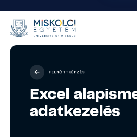
FELNŐTTKÉPZÉS
Excel alapism
adatkezelés