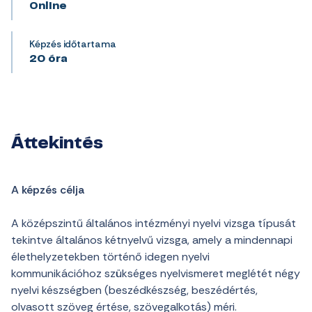
Online
Képzés időtartama
20 óra
Áttekintés
A képzés célja
A középszintű általános intézményi nyelvi vizsga típusát
tekintve általános kétnyelvű vizsga, amely a mindennapi
élethelyzetekben történő idegen nyelvi
kommunikációhoz szükséges nyelvismeret meglétét négy
nyelvi készségben (beszédkészség, beszédértés,
olvasott szöveg értése, szövegalkotás) méri.