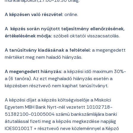
munkanapokon,17:00-18:30 óráig.
A képzésen való részvétel:
online.
A képzés során nyújtott teljesítmény ellenőrzésének,
értékelésének módja:
szóbeli oktatói visszacsatolás.
A tanúsítvány kiadásának a feltételei:
a megengedett
mértéket meg nem haladó hiányzás.
A megengedett hiányzás:
a képzési idő maximum 30%-
a (6 tanóra). Az ezt meghaladó hiányzás esetén a
képzésben résztvevő nem kaphat tanúsítványt.
A képzési díjat a képzés költségviselője a Miskolci
Egyetem MBH Bank Nyrt-nél vezetett 10102718-
51382100-01005004 számú bankszámlájára banki
átutalással fizeti meg a képzés megkezdése napjáig
IOES01001T + résztvevő neve közleménnyel a Képző