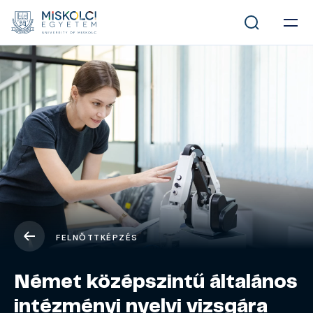
FELNŐTTKÉPZÉS
Német középszintű általános
intézményi nyelvi vizsgára