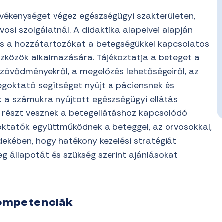
vékenységet végez egészségügyi szakterületen,
vosi szolgálatnál. A didaktika alapelvei alapján
és a hozzátartozókat a betegségükkel kapcsolatos
zközök alkalmazására. Tájékoztatja a beteget a
szövődményekről, a megelőzés lehetőségeiről, az
egoktató segítséget nyújt a páciensnek és
 a számukra nyújtott egészségügyi ellátás
i részt vesznek a betegellátáshoz kapcsolódó
ktatók együttműködnek a beteggel, az orvosokkal,
dekében, hogy hatékony kezelési stratégiát
eg állapotát és szükség szerint ajánlásokat
kompetenciák