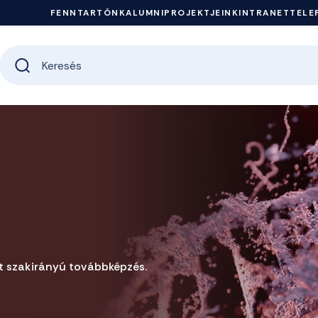
FENNTARTÓNK
ALUMNI
PROJEKTJEINK
INTRANET
TELE
t szakirányú továbbképzés.