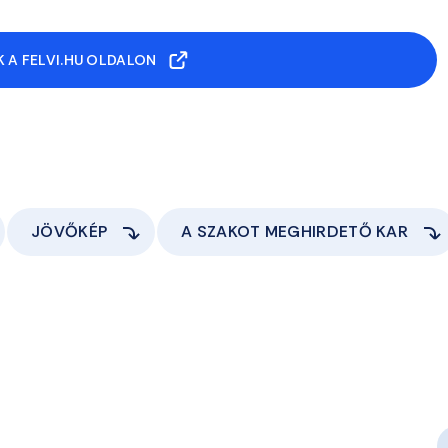
 A FELVI.HU OLDALON
JÖVŐKÉP
A SZAKOT MEGHIRDETŐ KAR