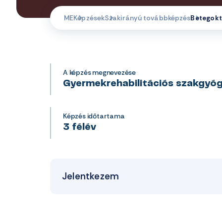
ME
Képzések
Szakirányú továbbképzés
Betegokt
A képzés megnevezése
Gyermekrehabilitációs szakgyó
Képzés időtartama
3 félév
Jelentkezem