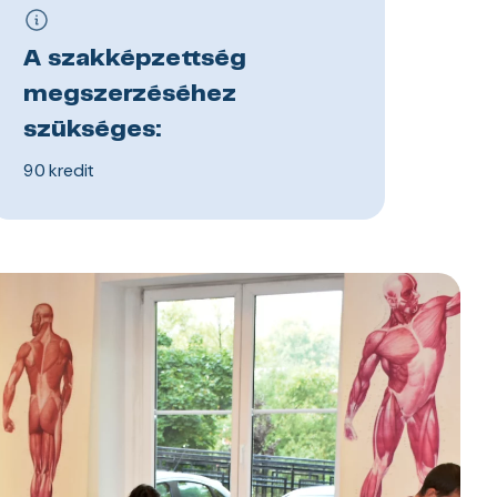
A szakképzettség
megszerzéséhez
szükséges:
90 kredit