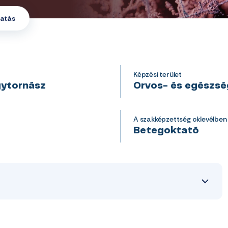
atás
Képzési terület
gytornász
Orvos- és egészs
A szakképzettség oklevélben
Betegoktató