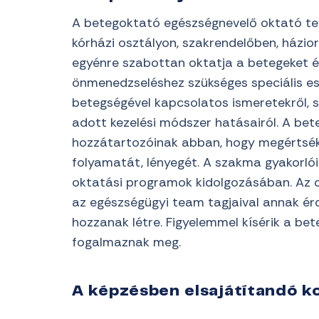
A betegoktató egészségnevelő oktató te
kórházi osztályon, szakrendelőben, házior
egyénre szabottan oktatja a betegeket 
önmenedzseléshez szükséges speciális es
betegségével kapcsolatos ismeretekről, 
adott kezelési módszer hatásairól. A bet
hozzátartozóinak abban, hogy megértsék
folyamatát, lényegét. A szakma gyakorló
oktatási programok kidolgozásában. Az o
az egészségügyi team tagjaival annak ér
hozzanak létre. Figyelemmel kísérik a bet
fogalmaznak meg.
A képzésben elsajátítandó 