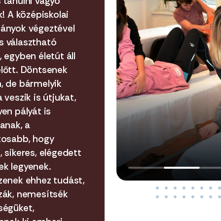
 tanulni vágyó
k! A középiskolai
ányok végeztével
 választható
 egyben életút áll
lőtt. Döntsenek
, de bármelyik
 veszik is útjukat,
en pályát is
tanak, a
tosabb, hogy
 sikeres, elégedett
k legyenek.
zenek ehhez tudást,
zák, nemesítsék
ségüket,