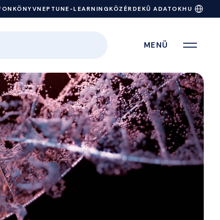
FONKÖNYV
NEPTUN
E-LEARNING
KÖZÉRDEKŰ ADATOK
HU
MENÜ