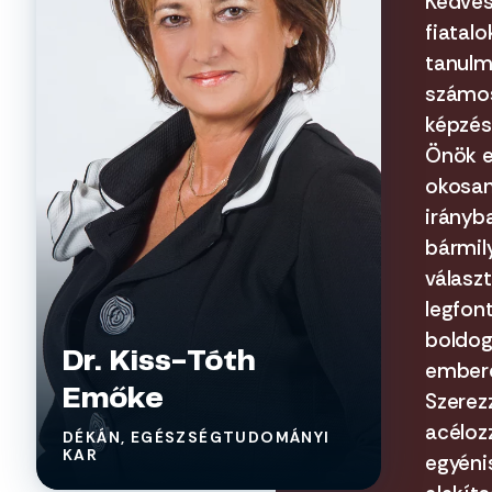
Kedves
fiatalo
tanulm
számos
képzés,
Önök e
okosan
irányba
bármily
válasz
legfon
boldog,
Dr. Kiss-Tóth
embere
Emőke
Szerez
acéloz
DÉKÁN, EGÉSZSÉGTUDOMÁNYI
KAR
egyéni