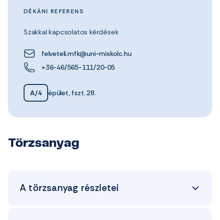
DÉKÁNI REFERENS
Szakkal kapcsolatos kérdések
felveteli.mfk@uni-miskolc.hu
+36-46/565-111/20-05
A/4
épület, fszt. 28.
Törzsanyag
A törzsanyag részletei