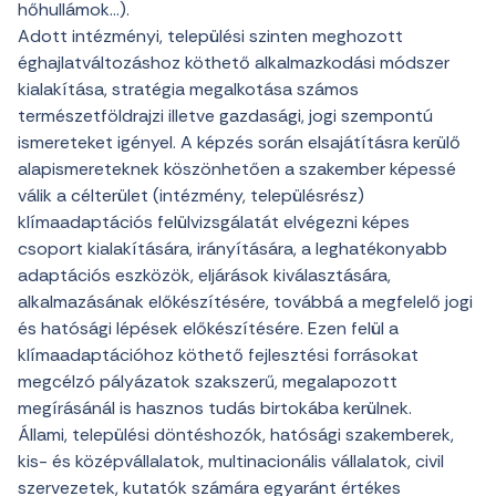
hőhullámok…).
Adott intézményi, települési szinten meghozott
éghajlatváltozáshoz köthető alkalmazkodási módszer
kialakítása, stratégia megalkotása számos
természetföldrajzi illetve gazdasági, jogi szempontú
ismereteket igényel. A képzés során elsajátításra kerülő
alapismereteknek köszönhetően a szakember képessé
válik a célterület (intézmény, településrész)
klímaadaptációs felülvizsgálatát elvégezni képes
csoport kialakítására, irányítására, a leghatékonyabb
adaptációs eszközök, eljárások kiválasztására,
alkalmazásának előkészítésére, továbbá a megfelelő jogi
és hatósági lépések előkészítésére. Ezen felül a
klímaadaptációhoz köthető fejlesztési forrásokat
megcélzó pályázatok szakszerű, megalapozott
megírásánál is hasznos tudás birtokába kerülnek.
Állami, települési döntéshozók, hatósági szakemberek,
kis- és középvállalatok, multinacionális vállalatok, civil
szervezetek, kutatók számára egyaránt értékes