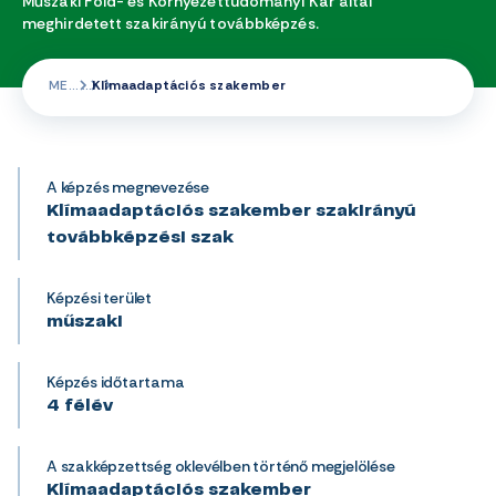
Műszaki Föld- és Környezettudományi Kar által
meghirdetett szakirányú továbbképzés.
ME
Klímaadaptációs szakember
A képzés megnevezése
Klímaadaptációs szakember szakirányú
továbbképzési szak
Képzési terület
műszaki
Képzés időtartama
4 félév
A szakképzettség oklevélben történő megjelölése
Klímaadaptációs szakember