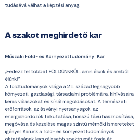
tudásává válhat a képzési anyag.
A szakot meghirdető kar
Műszaki Föld- és Környezettudományi Kar
„Fedezz fel többet FÖLDÜNKRŐL, amin élünk és amiből
élünk!”
A földtudományok világa a 21. század legnagyobb
környezeti, gazdasági, társadalmi problémáira, kihívásaira
keres válaszokat és kínál megoldásokat. A természeti
erőforrások, az ásványi nyersanyagok, az
energiahordozók felkutatása, hosszú távú hasznosítása,
megóvása és kezelése magas szintű mérnöki ismereteket
igényel. Karunk a föld- és környezettudományok
oktatásának legszélesebb spektrumát fogja át