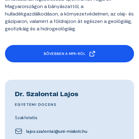
Magyarországon a bányászattól, a
hulladékgazdálkodáson, a környezetvédelmen, az olaj- és
gáziparon, valamint a földrajzon át egészen a geológiáig,
geofizikáig és a hidrogeológiáig.
BŐVEBBEN A MFK-RÓL
Dr. Szalontai Lajos
EGYETEMI DOCENS
Szakfelelős
lajos.szalontai@uni-miskolc.hu