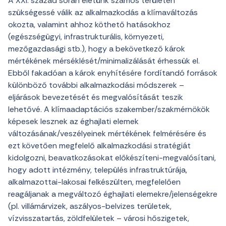
A XXI. század során életünk számos területén
szükségessé válik az alkalmazkodás a klímaváltozás
okozta, valamint ahhoz köthető hatásokhoz
(egészségügyi, infrastrukturális, környezeti,
mezőgazdasági stb.), hogy a bekövetkező károk
mértékének mérséklését/minimalizálását érhessük el.
Ebből fakadóan a károk enyhítésére fordítandó források
különböző további alkalmazkodási módszerek –
eljárások bevezetését és megvalósítását teszik
lehetővé. A klímaadaptációs szakember/szakmérnökök
képesek lesznek az éghajlati elemek
változásának/veszélyeinek mértékének felmérésére és
ezt követően megfelelő alkalmazkodási stratégiát
kidolgozni, beavatkozásokat előkészíteni-megvalósítani,
hogy adott intézmény, település infrastruktúrája,
alkalmazottai-lakosai felkészülten, megfelelően
reagáljanak a megváltozó éghajlati elemekre/jelenségekre
(pl. villámárvizek, aszályos-belvizes területek,
vízvisszatartás, zöldfelületek – városi hőszigetek,