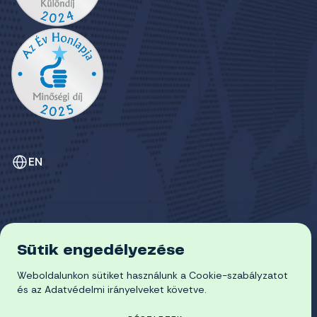
EN
Sütik engedélyezése
ADATVÉDELEM
Weboldalunkon sütiket használunk a Cookie-szabályzatot
COOKIE-SZABÁLYZAT
© 2026 Miskolci Egyetem
és az Adatvédelmi irányelveket követve.