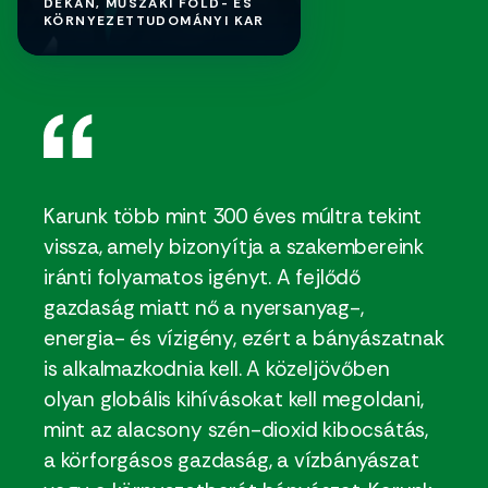
DÉKÁN, MŰSZAKI FÖLD- ÉS
KÖRNYEZETTUDOMÁNYI KAR
Karunk több mint 300 éves múltra tekint
vissza, amely bizonyítja a szakembereink
iránti folyamatos igényt. A fejlődő
gazdaság miatt nő a nyersanyag-,
energia- és vízigény, ezért a bányászatnak
is alkalmazkodnia kell. A közeljövőben
olyan globális kihívásokat kell megoldani,
mint az alacsony szén-dioxid kibocsátás,
a körforgásos gazdaság, a vízbányászat