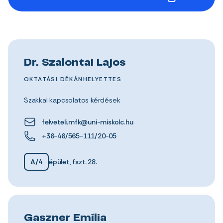
Dr. Szalontai Lajos
OKTATÁSI DÉKÁNHELYETTES
Szakkal kapcsolatos kérdések
felveteli.mfk@uni-miskolc.hu
+36-46/565-111/20-05
A/4
épület, fszt. 28.
Gaszner Emília