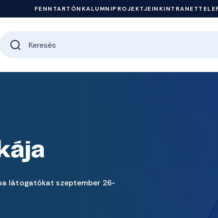
FENNTARTÓNK
ALUMNI
PROJEKTJEINK
INTRANET
TELE
kája
ba látogatókat szeptember 26-