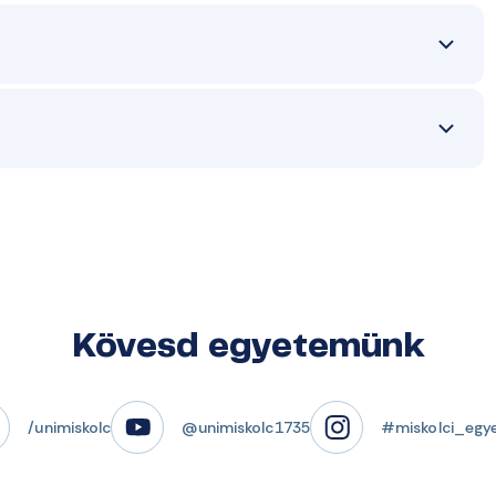
Kövesd egyetemünk
/unimiskolc
@unimiskolc1735
#miskolci_egy