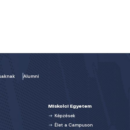
saknak
Alumni
Miskolci Egyetem
Képzések
Élet a Campuson