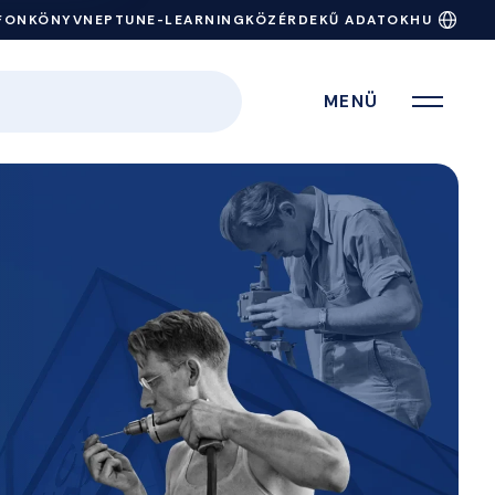
FONKÖNYV
NEPTUN
E-LEARNING
KÖZÉRDEKŰ ADATOK
HU
MENÜ