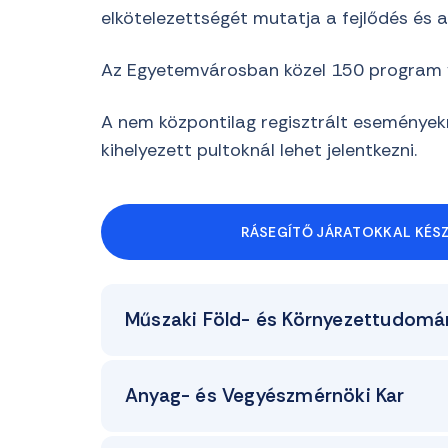
elkötelezettségét mutatja a fejlődés és a
Az Egyetemvárosban közel 150 program v
A nem központilag regisztrált eseményekr
kihelyezett pultoknál lehet jelentkezni.
RÁSEGÍTŐ JÁRATOKKAL KÉSZ
Műszaki Föld- és Környezettudomán
Anyag- és Vegyészmérnöki Kar