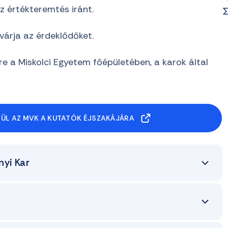
z értékteremtés iránt.
árja az érdeklődőket.
e a Miskolci Egyetem főépületében, a karok által
ÜL AZ MVK A KUTATÓK ÉJSZAKÁJÁRA
yi Kar