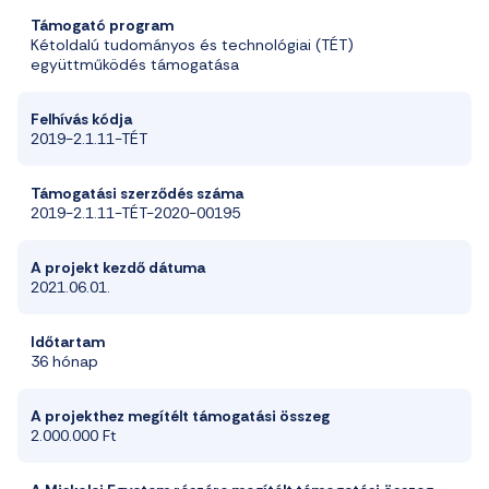
Támogató program
Kétoldalú tudományos
és technológiai (TÉT)
együttműködés
támogatása
Felhívás kódja
2019-2.1.11-TÉT
T
ámogatási szerződés száma
2019-2.1.11-TÉT-2020-0019
5
A projekt k
ezdő dátum
a
2021.06.01.
Időtartam
36
hónap
A
projekthez
megítélt
támogatási
összeg
2
.
000
.
000 Ft