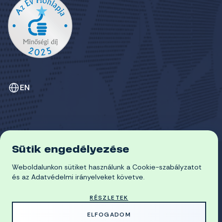
EN
Sütik engedélyezése
ADATVÉDELEM
COOKIE-SZABÁLYZAT
Weboldalunkon sütiket használunk a Cookie-szabályzatot
© 2026 Miskolci Egyetem
és az Adatvédelmi irányelveket követve.
RÉSZLETEK
MADE WITH
BY
ELFOGADOM