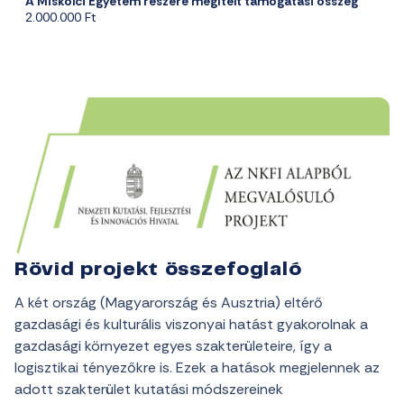
A Miskolci Egyetem
részére
megítélt
támogatási
összeg
2
.
000
.
000 Ft
Rövid projekt összefoglaló
A két ország (Magyarország és Ausztria) eltérő
gazdasági és kulturális viszonyai hatást gyakorolnak a
gazdasági környezet egyes szakterületeire, így a
logisztikai tényezőkre is. Ezek a hatások megjelennek az
adott szakterület kutatási módszereinek