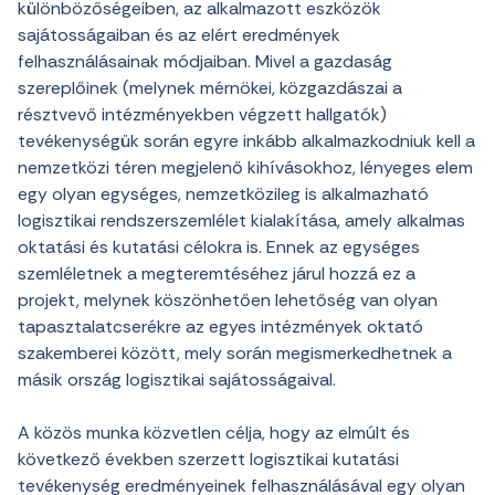
különbözőségeiben, az alkalmazott eszközök
sajátosságaiban és az elért eredmények
felhasználásainak módjaiban. Mivel a gazdaság
szereplőinek (melynek mérnökei, közgazdászai a
résztvevő intézményekben végzett hallgatók)
tevékenységük során egyre inkább alkalmazkodniuk kell a
nemzetközi téren megjelenő kihívásokhoz, lényeges elem
egy olyan egységes, nemzetközileg is alkalmazható
logisztikai rendszerszemlélet kialakítása, amely alkalmas
oktatási és kutatási célokra is. Ennek az egységes
szemléletnek a megteremtéséhez járul hozzá ez a
projekt, melynek köszönhetően lehetőség van olyan
tapasztalatcserékre az egyes intézmények oktató
szakemberei között, mely során megismerkedhetnek a
másik ország logisztikai sajátosságaival.
A közös munka közvetlen célja, hogy az elmúlt és
következő években szerzett logisztikai kutatási
tevékenység eredményeinek felhasználásával egy olyan