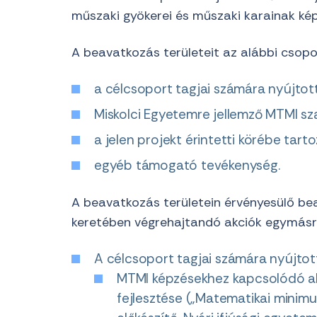
műszaki gyökerei és műszaki karainak kép
A beavatkozás területeit az alábbi csopo
a célcsoport tagjai számára nyújtott
Miskolci Egyetemre jellemző MTMI sz
a jelen projekt érintetti körébe tar
egyéb támogató tevékenység.
A beavatkozás területein érvényesülő be
keretében végrehajtandó akciók egymásr
A célcsoport tagjai számára nyújtott
MTMI képzésekhez kapcsolódó al
fejlesztése („Matematikai minimu