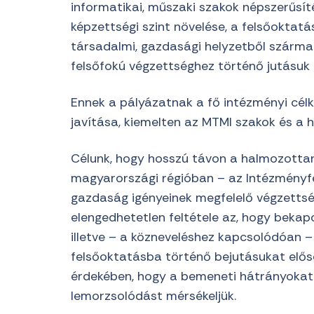
informatikai, műszaki szakok népszerűsít
képzettségi szint növelése, a felsőoktatá
társadalmi, gazdasági helyzetből származ
felsőfokú végzettséghez történő jutásuk 
Ennek a pályázatnak a fő intézményi cél
javítása, kiemelten az MTMI szakok és a h
Célunk, hogy hosszú távon a halmozottan
magyarországi régióban – az Intézményfej
gazdaság igényeinek megfelelő végzetts
elengedhetetlen feltétele az, hogy bekap
illetve – a közneveléshez kapcsolódóan 
felsőoktatásba történő bejutásukat elős
érdekében, hogy a bemeneti hátrányokat
lemorzsolódást mérsékeljük.