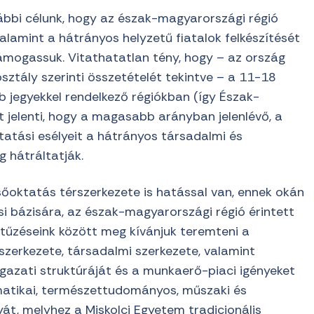
ábbi célunk, hogy az észak-magyarországi régió
valamint a hátrányos helyzetű fiatalok felkészítését
ámogassuk. Vitathatatlan tény, hogy – az ország
sztály szerinti összetételét tekintve – a 11-18
 jegyekkel rendelkező régiókban (így Észak-
jelenti, hogy a magasabb arányban jelenlévő, a
ztatási esélyeit a hátrányos társadalmi és
g hátráltatják.
sőoktatás térszerkezete is hatással van, ennek okán
si bázisára, az észak-magyarországi régió érintett
kitűzéseink között meg kívánjuk teremteni a
szerkezete, társadalmi szerkezete, valamint
gazati struktúráját és a munkaerő-piaci igényeket
matikai, természettudományos, műszaki és
yát, melyhez a Miskolci Egyetem tradicionális