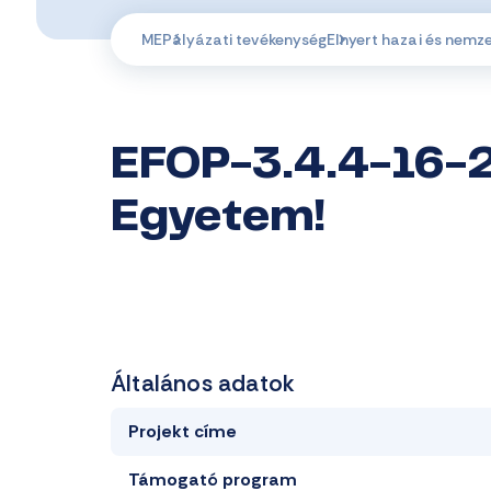
ME
Pályázati tevékenység
Elnyert hazai és nemz
EFOP-3.4.4-16-2
Egyetem!
Általános adatok
Projekt címe
Támogató program