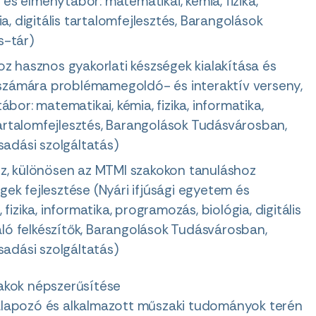
 és élménytábor: matematikai, kémia, fizika,
a, digitális tartalomfejlesztés, Barangolások
s-tár)
z hasznos gyakorlati készségek kialakítása és
k számára problémamegoldó- és interaktív verseny,
bor: matematikai, kémia, fizika, informatika,
 tartalomfejlesztés, Barangolások Tudásvárosban,
sadási szolgáltatás)
z, különösen az MTMI szakokon tanuláshoz
k fejlesztése (Nyári ifjúsági egyetem és
izika, informatika, programozás, biológia, digitális
való felkészítők, Barangolások Tudásvárosban,
sadási szolgáltatás)
zakok népszerűsítése
lapozó és alkalmazott műszaki tudományok terén