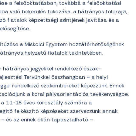
ése a felsőoktatásban, továbbá a felsőoktatási
sba való bekerülés fokozása, a hátrányos földrajzi,
ó fiatalok képzettségi szintjének javítása és a
elősegítése.
kitűzése a Miskolci Egyetem hozzáférhetőségének
átrányos helyzetű fiatalok tekintetében.
 hátrányos jegyekkel rendelkező észak-
lesztési Tervünkkel összhangban – a helyi
éggel rendelkező szakembereket képezzünk. Ennek
csolódjunk a korai pályaorientációs tevékenységbe,
– a 11-18 éves korosztály számára a
egítő felkészítő képzéseket szervezzünk annak
 – és az ennek okán tapasztalható –