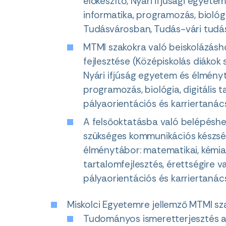
előkészítő, Nyári ifjúsági egyetem
informatika, programozás, biológi
Tudásvárosban, Tudás-vári tudá
MTMI szakokra való beiskolázásho
fejlesztése (Középiskolás diáko
Nyári ifjúság egyetem és élménytá
programozás, biológia, digitális
pályaorientációs és karriertanác
A felsőoktatásba való belépéshe
szükséges kommunikációs készsége
élménytábor: matematikai, kémia, f
tartalomfejlesztés, érettségire 
pályaorientációs és karriertanác
Miskolci Egyetemre jellemző MTMI s
Tudományos ismeretterjesztés a