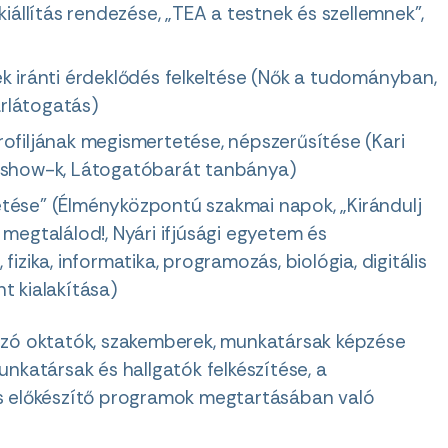
kiállítás rendezése, „TEA a testnek és szellemnek”,
k iránti érdeklődés felkeltése (Nők a tudományban,
árlátogatás)
ofiljának megismertetése, népszerűsítése (Kari
adshow-k, Látogatóbarát tanbánya)
tése” (Élményközpontú szakmai napok, „Kirándulj
 megtalálod!, Nyári ifjúsági egyetem és
izika, informatika, programozás, biológia, digitális
t kialakítása)
rtozó oktatók, szakemberek, munkatársak képzése
unkatársak és hallgatók felkészítése, a
és előkészítő programok megtartásában való