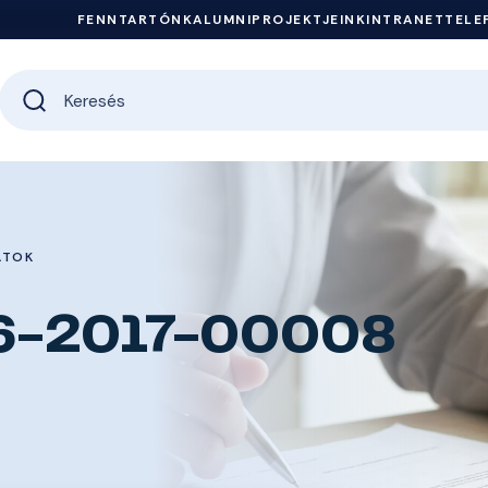
FENNTARTÓNK
ALUMNI
PROJEKTJEINK
INTRANET
TELE
ATOK
16-2017-00008