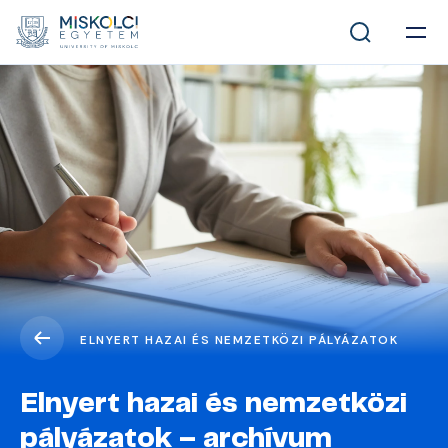
ELNYERT HAZAI ÉS NEMZETKÖZI PÁLYÁZATOK
Elnyert hazai és nemzetközi
pályázatok – archívum