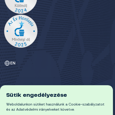
EN
Sütik engedélyezése
ADATVÉDELEM
Weboldalunkon sütiket használunk a Cookie-szabályzatot
COOKIE-SZABÁLYZAT
© 2026 Miskolci Egyetem
és az Adatvédelmi irányelveket követve.