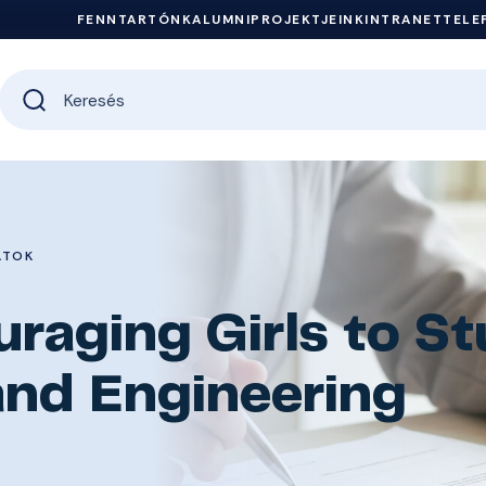
FENNTARTÓNK
ALUMNI
PROJEKTJEINK
INTRANET
TELE
ATOK
raging Girls to S
nd Engineering