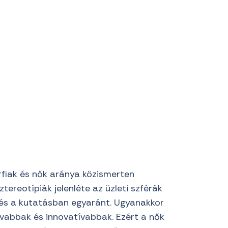
rfiak és nők aránya közismerten
tereotípiák jelenléte az üzleti szférák
 és a kutatásban egyaránt. Ugyanakkor
vabbak és innovatívabbak. Ezért a nők