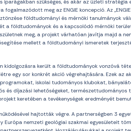
 iparágakban szükséges, és akár az üzleti stratégia e
ára fogalmazódott meg az ENGIE koncepció. Az „ENGIE
ztönzése földtudományi és mérnöki tanulmányok válas
ét a földtudományok és a kapcsolódó mérnöki területe
születnek meg, a projekt várhatóan javítja majd a ne
ősegítése mellett a földtudományi ismeretek terjesztés
 kidolgozásra került a földtudományok vonzóvá tétel
étre egy sor konkrét akció végrehajtására. Ezek az a
 programokat, iskolai tudományos klubokat, bányalá
iós és díjazási lehetőségeket, természettudományos 
 projekt keretében a tevékenységek eredményét bemut
űködésével hajtották végre. A partnerségben 3 egye
ly Európa nemzeti geológiai szakmai egyesületeit töm
 partnerszervezetként. Hozzájárulásukkal a projekt t