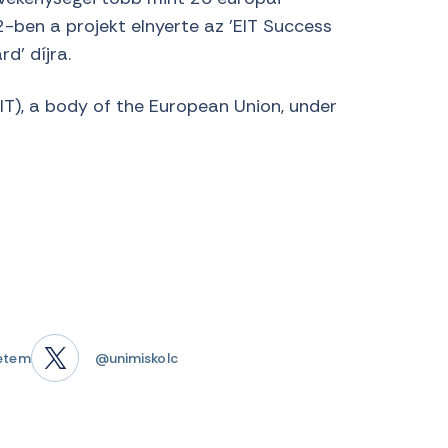
2-ben a projekt elnyerte az ’EIT Success
d’ díjra.
IT), a body of the European Union, under
etem
@unimiskolc