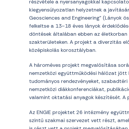
részvétele a nyersanyagokkal kapcsolatos
kiegyensúlyozatlan helyzetnek a javítás
Geosciences and Engineering” (Lányok ös
felkeltse a 13–18 éves lányok érdeklődés
döntések általában ebben az életkorban 
szakterületeken. A projekt a diverzitás el
középiskolás korosztályban.
A hároméves projekt megvalósítása során
nemzetközi együttműködési hálózat jött l
tudományos rendezvényeket, szabadtéri
nemzetközi diákkonferenciákat, publikác
valamint oktatási anyagok készítését. A
Az ENGIE projektet 26 intézmény együttm
szintű szakmai szervezet vett részt, ame
is részt vett a projekt megvalósításában