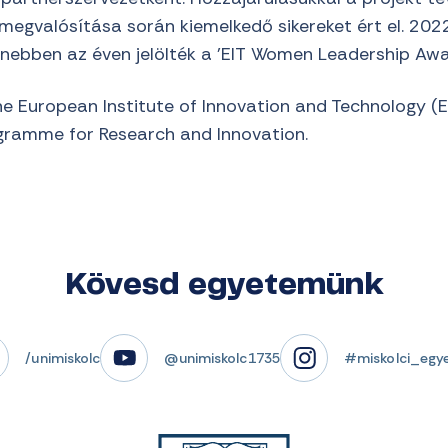
 megvalósítása során kiemelkedő sikereket ért el. 202
anebben az éven jelölték a ’EIT Women Leadership Awar
he European Institute of Innovation and Technology (E
gramme for Research and Innovation.
Kövesd egyetemünk
/unimiskolc
@unimiskolc1735
#miskolci_egy