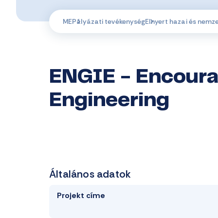
ME
Pályázati tevékenység
Elnyert hazai és nemz
ENGIE - Encoura
Engineering
Általános adatok
Projekt címe