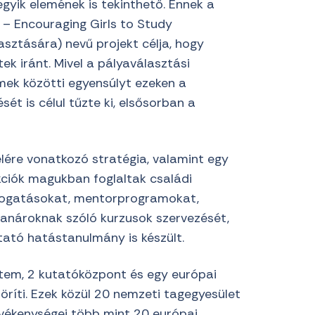
gyik elemének is tekinthető. Ennek a
 – Encouraging Girls to Study
ztására) nevű projekt célja, hogy
k iránt. Mivel a pályaválasztási
mek közötti egyensúlyt ezeken a
ét is célul tűzte ki, elsősorban a
ére vonatkozó stratégia, valamint egy
kciók magukban foglaltak családi
togatásokat, mentorprogramokat,
tanároknak szóló kurzusok szervezését,
ató hatástanulmány is készült.
tem, 2 kutatóközpont és egy európai
öríti. Ezek közül 20 nemzeti tagegyesület
evékenységei több mint 20 európai