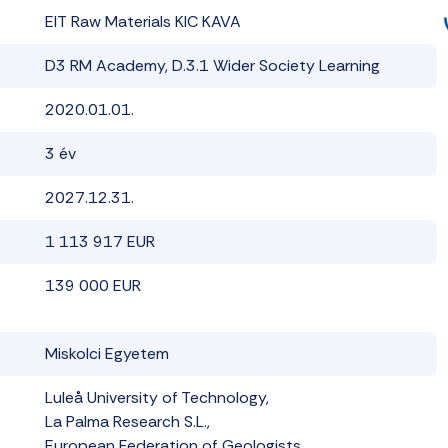
EIT Raw Materials KIC KAVA
D3 RM Academy, D.3.1 Wider Society Learning
2020.01.01.
3 év
2027.12.31.
1 113 917 EUR
139 000 EUR
Miskolci Egyetem
Luleå University of Technology,
La Palma Research S.L.,
European Federation of Geologists,