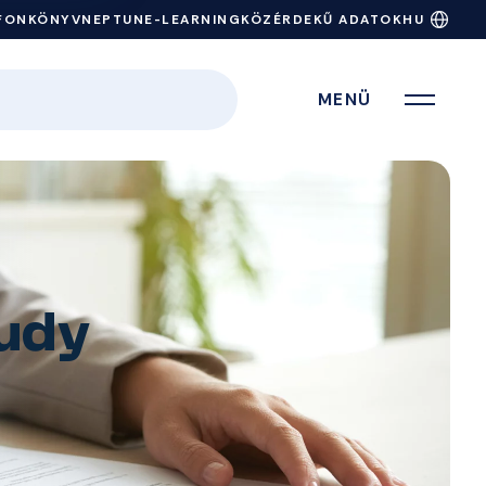
FONKÖNYV
NEPTUN
E-LEARNING
KÖZÉRDEKŰ ADATOK
HU
MENÜ
tudy