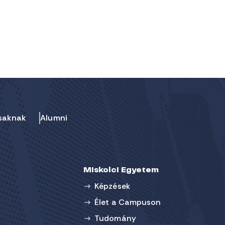
saknak
Alumni
Miskolci Egyetem
Képzések
Élet a Campuson
Tudomány