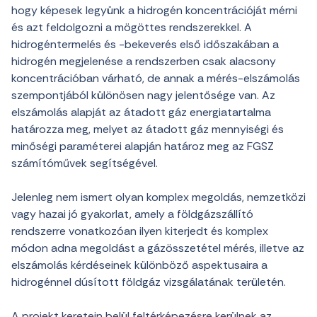
hogy képesek legyünk a hidrogén koncentrációját mérni
és azt feldolgozni a mögöttes rendszerekkel. A
hidrogéntermelés és -bekeverés első időszakában a
hidrogén megjelenése a rendszerben csak alacsony
koncentrációban várható, de annak a mérés-elszámolás
szempontjából különösen nagy jelentősége van. Az
elszámolás alapját az átadott gáz energiatartalma
határozza meg, melyet az átadott gáz mennyiségi és
minőségi paraméterei alapján határoz meg az FGSZ
számítóművek segítségével.
Jelenleg nem ismert olyan komplex megoldás, nemzetközi
vagy hazai jó gyakorlat, amely a földgázszállító
rendszerre vonatkozóan ilyen kiterjedt és komplex
módon adna megoldást a gázösszetétel mérés, illetve az
elszámolás kérdéseinek különböző aspektusaira a
hidrogénnel dúsított földgáz vizsgálatának területén.
A projekt keretein belül feltérképezésre kerülnek az