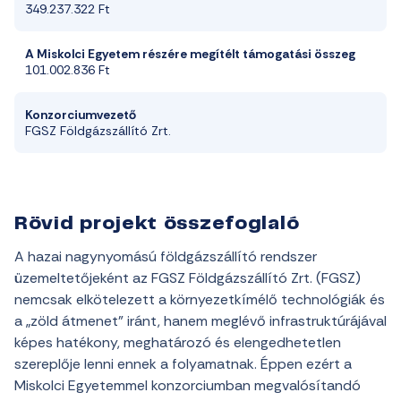
349.237.322 Ft
A Miskolci
Egyetem
részére megítélt
támogatási összeg
101.002.836 Ft
Konzorciumvezető
FGSZ Földgázszállító Zrt.
Rövid projekt összefoglaló
A hazai nagynyomású földgázszállító rendszer
üzemeltetőjeként az FGSZ Földgázszállító Zrt. (FGSZ)
nemcsak elkötelezett a környezetkímélő technológiák és
a „zöld átmenet” iránt, hanem meglévő infrastruktúrájával
képes hatékony, meghatározó és elengedhetetlen
szereplője lenni ennek a folyamatnak. Éppen ezért a
Miskolci Egyetemmel konzorciumban megvalósítandó