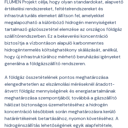
FLUMEN Projekt célja, hogy olyan standardokat, alapvető
értékelési rendszereket, feltételrendszereket és
infrastrukturális elemeket állítson fel, amelyekkel
megalapozható a különböző hidrogén mennyiségeket
tartalmazó gázösszetétel elemzése az országos földgáz
szállítórendszerben. Ez a bekeverési koncentráció
biztosítja a vízbontáson alapuló karbonmentes
hidrogéntermelés költséghatékony skálázását, anélkül,
hogy új infrastruktúrához mérhető beruházási igényeket
generálna a földgázszállító rendszeren.
A földgáz összetételének pontos meghatározása
elengedhetetlen az elszámolási méréseknél átadott-
átvett földgáz mennyiségének és energiatartalmának
meghatározása szempontjából, továbbá a gázszállító
hálózat biztonságos üzemeltetéséhez a hidrogén
koncentráció későbbiek során meghatározásra kerülő
határértékeinek betartásához, nyomon követéséhez. A
hidrogénszállítás lehetőségének egyik alapfeltétele,