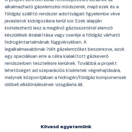
alkalmazható gázelemzési módszerek, majd ezek és a
földgáz szállító rendszer adottságait figyelembe véve
javaslatok kidolgozásra kerül sor. Ezek alapján
kivitelezhető lesz a meglévő gázösszetétel elemző
készülékek átalakítása vagy cseréje a földgáz várható
hidrogéntartalmának függvényében. A
legalkalmasabbnak ítélt gázelemzőket beszerezve, azok
egy speciálisan erre a célra kialakított gázkeverő
rendszerben tesztelésre kerülnek. Továbbá a projekt
lehetőséget ad szeparációs kísérletek végrehajtására,
melynek központjában a hidrogén/földgáz komponensek
időbeli elkülönülésének vizsgálata áll.
Kövesd egyetemünk