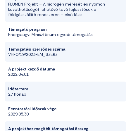
FLUMEN Projekt – A hidrogén mérését és nyomon
követhetőségét lehetővé tevő fejlesztések a
földgázszállító rendszeren – első fázis
Támogató program
Energiaügyi Minisztérium
egyedi támogatás
T
ámogatási szerződés száma
VHFO/19/2023-EM_SZERZ
A projekt k
ezdő dátum
a
2022.0
4
.01.
Időtartam
2
7
hónap
Fenntartási időszak vége
2029.05.30.
A projekthez megítélt
támogatási összeg