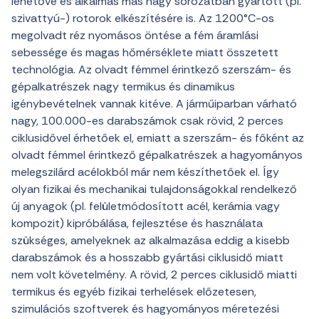
lehetővé és alkalmas más nagy sorozatban gyártott (pl.
szivattyú-) rotorok elkészítésére is. Az 1200°C-os
megolvadt réz nyomásos öntése a fém áramlási
sebessége és magas hőmérséklete miatt összetett
technológia. Az olvadt fémmel érintkező szerszám- és
gépalkatrészek nagy termikus és dinamikus
igénybevételnek vannak kitéve. A járműiparban várható
nagy, 100.000-es darabszámok csak rövid, 2 perces
ciklusidővel érhetőek el, emiatt a szerszám- és főként az
olvadt fémmel érintkező gépalkatrészek a hagyományos
melegszilárd acélokból már nem készíthetőek el. Így
olyan fizikai és mechanikai tulajdonságokkal rendelkező
új anyagok (pl. felületmódosított acél, kerámia vagy
kompozit) kipróbálása, fejlesztése és használata
szükséges, amelyeknek az alkalmazása eddig a kisebb
darabszámok és a hosszabb gyártási ciklusidő miatt
nem volt követelmény. A rövid, 2 perces ciklusidő miatti
termikus és egyéb fizikai terhelések előzetesen,
szimulációs szoftverek és hagyományos méretezési