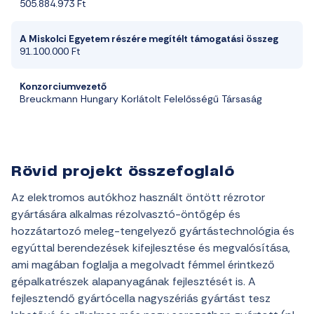
505.884.973 Ft
A Miskolci Egyetem részére megítélt támogatási összeg
91.100.000 Ft
Konzorciumvezető
Breuckmann Hungary Korlátolt Felelősségű Társaság
Rövid projekt összefoglaló
Az elektromos autókhoz használt öntött rézrotor
gyártására alkalmas rézolvasztó-öntőgép és
hozzátartozó meleg-tengelyező gyártástechnológia és
egyúttal berendezések kifejlesztése és megvalósítása,
ami magában foglalja a megolvadt fémmel érintkező
gépalkatrészek alapanyagának fejlesztését is. A
fejlesztendő gyártócella nagyszériás gyártást tesz