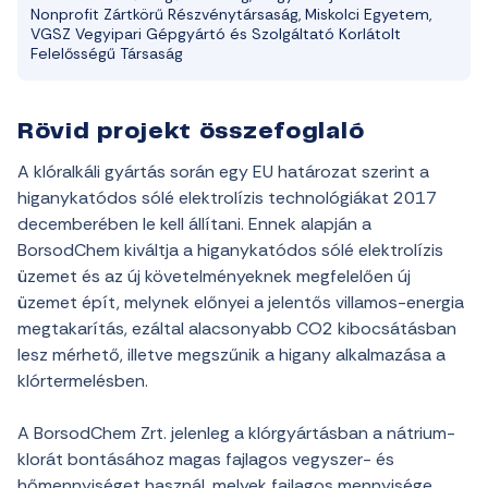
Nonprofit Zártkörű Részvénytársaság, Miskolci Egyetem,
VGSZ Vegyipari Gépgyártó és Szolgáltató Korlátolt
Felelősségű Társaság
Rövid projekt összefoglaló
A klóralkáli gyártás során egy EU határozat szerint a
higanykatódos sólé elektrolízis technológiákat 2017
decemberében le kell állítani. Ennek alapján a
BorsodChem kiváltja a higanykatódos sólé elektrolízis
üzemet és az új követelményeknek megfelelően új
üzemet épít, melynek előnyei a jelentős villamos-energia
megtakarítás, ezáltal alacsonyabb CO
2
kibocsátásban
lesz mérhető, illetve megszűnik a higany alkalmazása a
klórtermelésben.
A BorsodChem Zrt. jelenleg a klórgyártásban a nátrium-
klorát bontásához magas fajlagos vegyszer- és
hőmennyiséget használ, melyek fajlagos mennyisége