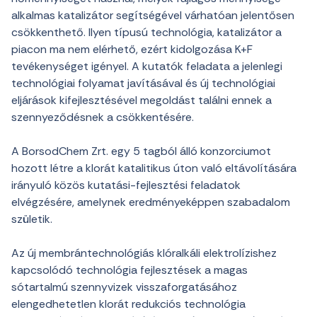
alkalmas katalizátor segítségével várhatóan jelentősen
csökkenthető. Ilyen típusú technológia, katalizátor a
piacon ma nem elérhető, ezért kidolgozása K+F
tevékenységet igényel. A kutatók feladata a jelenlegi
technológiai folyamat javításával és új technológiai
eljárások kifejlesztésével megoldást találni ennek a
szennyeződésnek a csökkentésére.
A BorsodChem Zrt. egy 5 tagból álló konzorciumot
hozott létre a klorát katalitikus úton való eltávolítására
irányuló közös kutatási-fejlesztési feladatok
elvégzésére, amelynek eredményeképpen szabadalom
születik.
Az új membrántechnológiás klóralkáli elektrolízishez
kapcsolódó technológia fejlesztések a magas
sótartalmú szennyvizek visszaforgatásához
elengedhetetlen klorát redukciós technológia