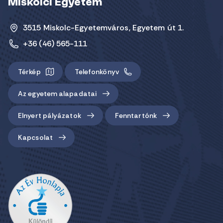
Miskolci Egyetem
3515 Miskolc-Egyetemváros, Egyetem út 1.
+36 (46) 565-111
Térkép
Telefonkönyv
Az egyetem alapadatai
Elnyert pályázatok
Fenntartónk
Kapcsolat