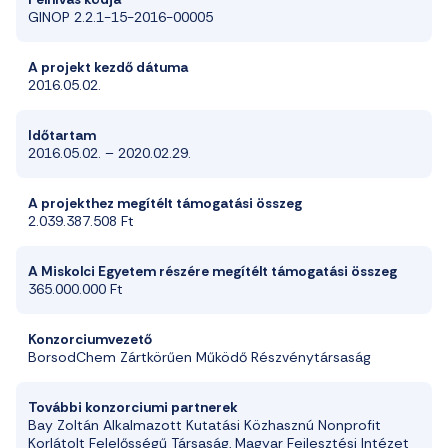
GINOP 2.2.1-15-2016-00005
A projekt kezdő dátuma
2016.05.02.
Időtartam
2016.05.02. – 2020.02.29.
A projekthez megítélt támogatási összeg
2.039.387.508 Ft
A Miskolci Egyetem részére megítélt támogatási összeg
365.000.000 Ft
Konzorciumvezető
BorsodChem Zártkörűen Működő Részvénytársaság
További konzorciumi partnerek
Bay Zoltán Alkalmazott Kutatási Közhasznú Nonprofit
Korlátolt Felelősségű Társaság, Magyar Fejlesztési Intézet