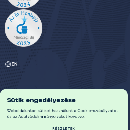
EN
Sütik engedélyezése
ADATVÉDELEM
Weboldalunkon sütiket használunk a Cookie-szabályzatot
COOKIE-SZABÁLYZAT
© 2026 Miskolci Egyetem
és az Adatvédelmi irányelveket követve.
RÉSZLETEK