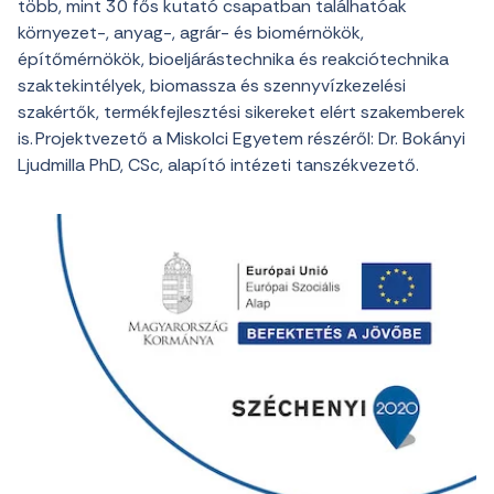
több, mint 30 fős kutató csapatban találhatóak
környezet-, anyag-, agrár- és biomérnökök,
építőmérnökök, bioeljárástechnika és reakciótechnika
szaktekintélyek, biomassza és szennyvízkezelési
szakértők, termékfejlesztési sikereket elért szakemberek
is. Projektvezető a Miskolci Egyetem részéről: Dr. Bokányi
Ljudmilla PhD, CSc, alapító intézeti tanszékvezető.