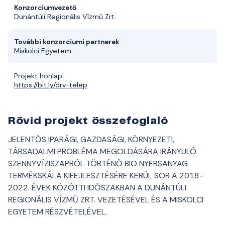
Konzorciumvezető
Dunántúli
Regionális
Vízmű
Zrt
.
További
k
onzorciumi
partner
ek
Miskolci
Egyetem
Projekt
honlap
https://bit.ly/drv-telep
Rövid projekt összefoglaló
JELENTŐS IPARÁGI, GAZDASÁGI, KÖRNYEZETI,
TÁRSADALMI PROBLÉMA MEGOLDÁSÁRA IRÁNYULÓ
SZENNYVÍZISZAPBÓL TÖRTÉNŐ BIO NYERSANYAG
TERMÉKSKÁLA KIFEJLESZTÉSÉRE KERÜL SOR A 2018-
2022. ÉVEK KÖZÖTTI IDŐSZAKBAN A DUNÁNTÚLI
REGIONÁLIS VÍZMŰ ZRT. VEZETÉSÉVEL ÉS A MISKOLCI
EGYETEM RÉSZVÉTELÉVEL.