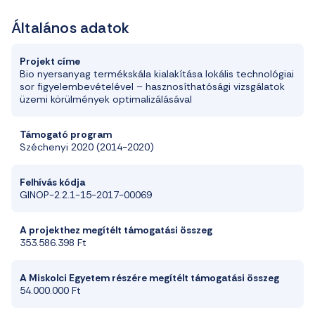
Általános adatok
Projekt címe
Bio
nyersanyag termékskála kialakítása lokális technológiai
sor figyelembevételével – hasznosíthatósági vizsgálatok
üzemi körülmények optimalizálásával
Támogató program
Széchenyi 2020 (2014-2020)
Felhívás kódja
GINOP-2.2.1-15-2017-00069
A
projekthez
megítélt
támogatási
összeg
353
.
586
.
398 Ft
A
Miskolci
Egyetem
részére
megítélt
támogatási
összeg
54
.
000
.
000 Ft