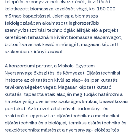
település szennyvizeinek elvezetését, tisztítását,
keletkezett biomassza kezelését végzi, kb. 150.000
m3/nap kapacitással. Jelenleg a biomassza
feldolgozásában alkalmazott legkorszerűbb
szennyvíztisztítási technológiák állítják elő a projekt
keretében felhasználni kívánt biomassza alapanyagot,
biztosítva annak kiváló minőségét, magasan képzett
szakemberek irányításával.
A konzorciumi partner, a Miskolci Egyetem
Nyersanyagelőkészítési és Környezeti Eljárástechnikai
Intézete az oktatáson kívül az alap- és ipari kutatási
tevékenységeket végez. Magasan képzett kutatói
kutatási tapasztalataik alapján meg tudják határozni a
hatékonyságnöveléshez szükséges kritikus, beavatkozási
pontokat. Az Intézet által művelt tudomány- és
szakterület egyrészt az eljárástechnika: a mechanikai
eljárástechnika és a biológiai, termikus eljárástechnika és
reakciótechnika; másrészt a nyersanyag- előkészítés