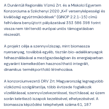
A Dunántúli Regionális Vízmű Zrt. és a Miskolci Egyetem
Konzorciuma a Széchenyi 2020 „K+F versenyképességi és
kiválósági együttműködések” (GINOP 2.2.1-15) című
felhívásra benyújtott pályázatával 353 586 398 forint
vissza nem térítendő európai uniós támogatásban
részesült.
A projekt célja a szennyvíziszap, mint biomassza
nyersanyag, továbbá egyéb, tisztán bio-adalékanyagok
felhasználásával a mezőgazdaságban és energiaiparban
egyaránt kiemelkedően hasznosítható integrált,
dinamikus termékportfolió létrehozása.
A konzorciumvezető DRV Zrt. Magyarország legnagyobb
víziközmű szolgáltatója, több évtizede foglalkozik
vízellátással, szennyvízelvezetéssel, tisztítással, az üzem
során keletkező iszapok kezelésével, elhelyezésével. A
biomassza képződési telephelyeik száma 61, 187