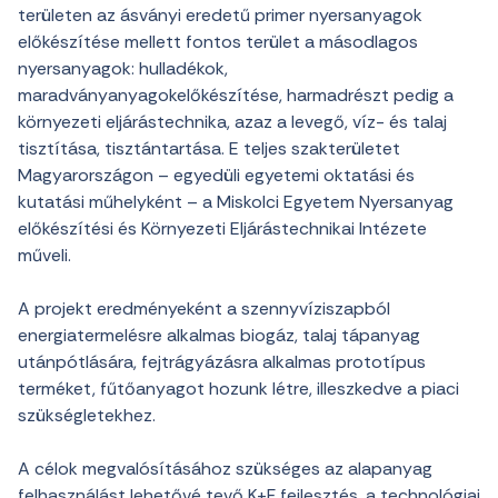
területen az ásványi eredetű primer nyersanyagok
előkészítése mellett fontos terület a másodlagos
nyersanyagok: hulladékok,
maradványanyagokelőkészítése, harmadrészt pedig a
környezeti eljárástechnika, azaz a levegő, víz- és talaj
tisztítása, tisztántartása. E teljes szakterületet
Magyarországon – egyedüli egyetemi oktatási és
kutatási műhelyként – a Miskolci Egyetem Nyersanyag
előkészítési és Környezeti Eljárástechnikai Intézete
műveli.
A projekt eredményeként a szennyvíziszapból
energiatermelésre alkalmas biogáz, talaj tápanyag
utánpótlására, fejtrágyázásra alkalmas prototípus
terméket, fűtőanyagot hozunk létre, illeszkedve a piaci
szükségletekhez.
A célok megvalósításához szükséges az alapanyag
felhasználást lehetővé tevő K+F fejlesztés, a technológiai