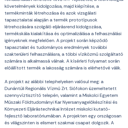
követelmények kidolgozása, majd kiépítése, a
termékminták létrehozása és azok vizsgálati
tapasztalatai alapján a termék prototípusok
létrehozására szolgáló eljárásrend kidolgozása,
termékskála kialakítása és optimalizálása a felhasználási
igényeknek megfelelően. A projekt során képződő
tapasztalat és tudományos eredmények további
szakterületi felhasználásra, a többi víziközmű szolgáltató
számára is alkalmassá válnak. A kísérleti folyamat során
előállított termék a lakosság számára is elérhetővé válik.
A projekt az alábbi telephelyeken valósul meg: a
Dunántúli Regionális Vízmű Zrt. Siófokon üzemeltetett
szennyvíztisztító telepén, valamint a Miskolci Egyetem
Műszaki Földtudományi Kar Nyersanyagelőkészítési és
Környezeti Eljárástechnikai Intézet miskolci kutató-
fejlesztő laboratóriumában. A projekten egy országosan
és világszinten is elismert szakmai csapat dolgozik. A