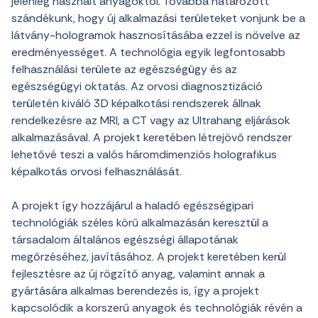
jelenleg
használt
anyagoktól
.
Továbbá
határozott
szándékunk
,
hogy
új
alkalmazási
területeket
vonjunk
be a
látvány-hologramok
hasznosításába
ezzel
is
növelve
az
eredményességet
. A
technológia
egyik
legfontosabb
felhasználási
területe
az
egészségügy
és
az
egészségügyi
oktatás
. Az
orvosi
diagnosztizáció
területén
kiváló
3D
képalkotási
rendszerek
állnak
rendelkezésre
az
MRI, a CT
vagy
az
Ultrahang
eljárások
alkalmazásával
. A
projekt
keretében
létrejövő
rendszer
lehetővé
teszi
a
valós
háromdimenziós
holografikus
képalkotás
orvosi
felhasználását
.
A
projekt
így
hozzájárul
a
haladó
egészségipari
technológiák
széles
körű
alkalmazásán
keresztül
a
társadalom
általános
egészségi
állapotának
megőrzéséhez
,
javításához
. A
projekt
keretében
kerül
fejlesztésre
az
új
rögzítő
anyag
,
valamint
annak
a
gyártására
alkalmas
berendezés
is,
így
a
projekt
kapcsolódik
a
korszerű
anyagok
és
technológiák
révén
a