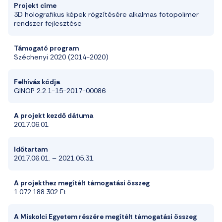
Projekt címe
3D holografikus képek rögzítésére alkalmas
fotopolimer
rendszer fejlesztése
Támogató program
Széchenyi 2020 (2014-2020)
Felhívás kódja
GINOP 2.2.1-15-2017-00086
A projekt kezdő dátuma
2017.06.01
Időtartam
2017.06.01
. –
2021.05.31.
A projekthez megítélt támogatási összeg
1
.
072
.
188
.
302
Ft
A Miskolci Egyetem részére megítélt támogatási összeg