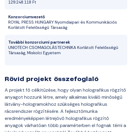
129
.
248
.
118
Ft
Konzorciumvezető
ROYAL PRESS HUNGARY
Nyomdaipari
és
Kommunikációs
Korlátolt
Felelősségű
Társaság
További konzorciumi partnerek
UNIOTECH CSOMAGOLÁSTECHNIKA
Korlátolt
Felelősségű
Társaság
,
Miskolci
Egyetem
Rövid projekt összefoglaló
A
projekt
fő
célkitűzése
,
hogy
olyan
holografikus
rögzítő
anyagot
hozzunk
létre
,
amely
alkalmas
kiváló
minőségű
látvány-hologramokhoz
szükséges
holografikus
rácsrendszer
rögzítésére
. A
fejlesztőmunka
eredményeképpen
létrejövő
holografikus
rögzítő
anyagok
várhatóan
több
paraméterben
el
fognak
térni
a