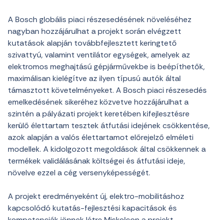
A Bosch globális piaci részesedésének növeléséhez
nagyban hozzájárulhat a projekt során elvégzett
kutatások alapján továbbfejlesztett keringtető
szivattyú, valamint ventilátor egységek, amelyek az
elektromos meghajtású gépjárművekbe is beépíthetők,
maximálisan kielégítve az ilyen típusú autók által
támasztott követelményeket. A Bosch piaci részesedés
emelkedésének sikeréhez közvetve hozzájárulhat a
szintén a pályázati projekt keretében kifejlesztésre
kerülő élettartam tesztek átfutási idejének csökkentése,
azok alapján a valós élettartamot előrejelző elméleti
modellek. A kidolgozott megoldások által csökkennek a
termékek validálásának költségei és átfutási ideje,
növelve ezzel a cég versenyképességét.
A projekt eredményeként új, elektro-mobilitáshoz
kapcsolódó kutatás-fejlesztési kapacitások és
kompetenciák jönnek létre Miskolcon a projekt