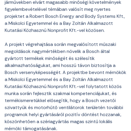
járművekben elvárt magasabb minőségi követelmények
figyelembevételével témában valósít meg nyertes
projektet a Robert Bosch Energy and Body Systems Kft.,
a Miskolci Egyetemmel és a Bay Zoltán Alkalmazott
Kutatási Közhasznú Nonprofit Kft.-vel közösen.
A projekt végrehajtása során megvalósított műszaki
megoldások nagymértékben növelik a Bosch által
gyártott termékek minőségét és szélesítik
alkalmazhatóságukat, ami hosszú távon biztosítja a
Bosch versenyképességét. A projektbe bevont mérnökök
a Miskolci Egyetemmel és a Bay Zoltán Alkalmazott
Kutatási Közhasznú Nonprofit Kft.-vel folytatott közös
munka során fejlesztik szakmai kompetenciájukat, és
termékismeretükkel elősegítik, hogy a Bosch vezetői
szivattyúk és motorhűtő ventilátorok területén további
programok helyi gyártásáról pozitív döntést hozzanak,
köszönhetően a szériagyártás magas szintű lokális
mérnöki támogatásának.