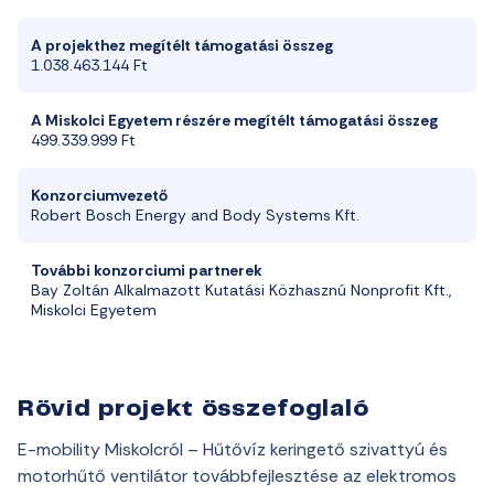
A projekthez megítélt támogatási összeg
1
.
038
.
463
.
144 Ft
A Miskolci Egyetem részére megítélt támogatási összeg
499
.
339
.
999 Ft
Konzorciumvezető
Robert Bosch Energy and Body Systems
Kft
.
További konzorciumi partnerek
Bay Zoltán
Alkalmazott
Kutatási
Közhasznú
Nonprofit
Kft
.
,
Miskolci
Egyetem
Rövid projekt összefoglaló
E-mobility Miskolcról – Hűtővíz keringető szivattyú és
motorhűtő ventilátor továbbfejlesztése az elektromos