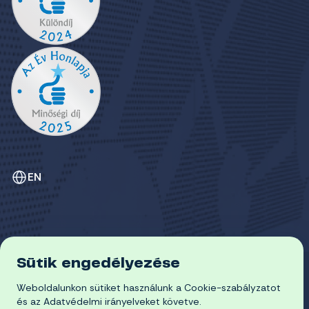
EN
Sütik engedélyezése
ADATVÉDELEM
Weboldalunkon sütiket használunk a Cookie-szabályzatot
COOKIE-SZABÁLYZAT
© 2026 Miskolci Egyetem
és az Adatvédelmi irányelveket követve.