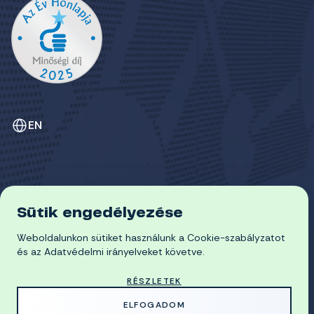
EN
Sütik engedélyezése
ADATVÉDELEM
Weboldalunkon sütiket használunk a Cookie-szabályzatot
COOKIE-SZABÁLYZAT
© 2026 Miskolci Egyetem
és az Adatvédelmi irányelveket követve.
RÉSZLETEK
MADE WITH
BY
ELFOGADOM