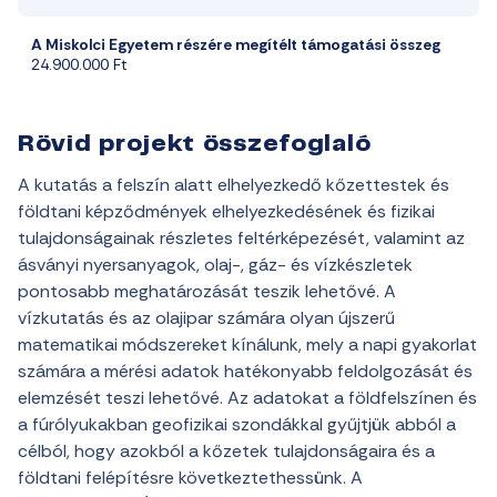
A Miskolci Egyetem
részére
megítélt
támogatási
összeg
24.900.000
Ft
Rövid projekt összefoglaló
A kutatás a felszín alatt elhelyezkedő kőzettestek és
földtani képződmények elhelyezkedésének és fizikai
tulajdonságainak részletes feltérképezését, valamint az
ásványi nyersanyagok, olaj-, gáz- és vízkészletek
pontosabb meghatározását teszik lehetővé. A
vízkutatás és az olajipar számára olyan újszerű
matematikai módszereket kínálunk, mely a napi gyakorlat
számára a mérési adatok hatékonyabb feldolgozását és
elemzését teszi lehetővé. Az adatokat a földfelszínen és
a fúrólyukakban geofizikai szondákkal gyűjtjük abból a
célból, hogy azokból a kőzetek tulajdonságaira és a
földtani felépítésre következtethessünk. A