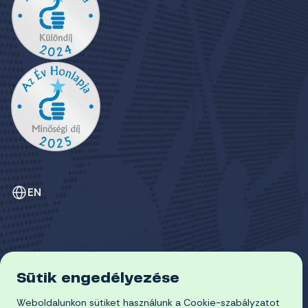
EN
Sütik engedélyezése
ADATVÉDELEM
COOKIE-SZABÁLYZAT
Weboldalunkon sütiket használunk a Cookie-szabályzatot