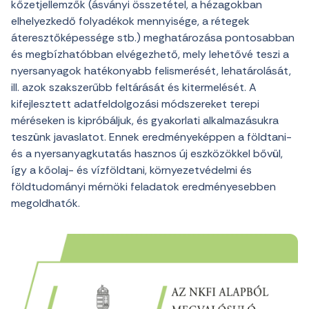
kőzetjellemzők (ásványi összetétel, a hézagokban
elhelyezkedő folyadékok mennyisége, a rétegek
áteresztőképessége stb.) meghatározása pontosabban
és megbízhatóbban elvégezhető, mely lehetővé teszi a
nyersanyagok hatékonyabb felismerését, lehatárolását,
ill. azok szakszerűbb feltárását és kitermelését. A
kifejlesztett adatfeldolgozási módszereket terepi
méréseken is kipróbáljuk, és gyakorlati alkalmazásukra
teszünk javaslatot. Ennek eredményeképpen a földtani-
és a nyersanyagkutatás hasznos új eszközökkel bővül,
így a kőolaj- és vízföldtani, környezetvédelmi és
földtudományi mérnöki feladatok eredményesebben
megoldhatók.