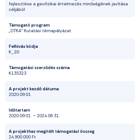
fejlesztése a geofizikai értelmezés minőségének javítása
céljából
Támogató program
„OTKA” Kutatási témapályázat
Felhívás kódja
K_20
T
ámogatási szerződés száma
K135323
A projekt k
ezdő dátum
a
2020.09.01.
Időtartam
2020.09.01. – 2024.08.31.
A
projekthez
megítélt
támogatási
összeg
24.900.000
Ft