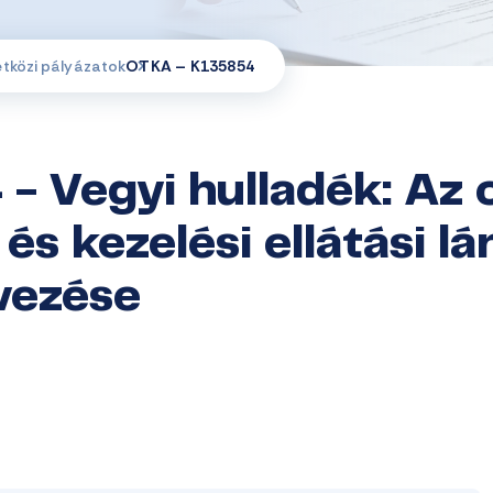
etközi pályázatok
OTKA – K135854
 Vegyi hulladék: Az 
 és kezelési ellátási l
vezése