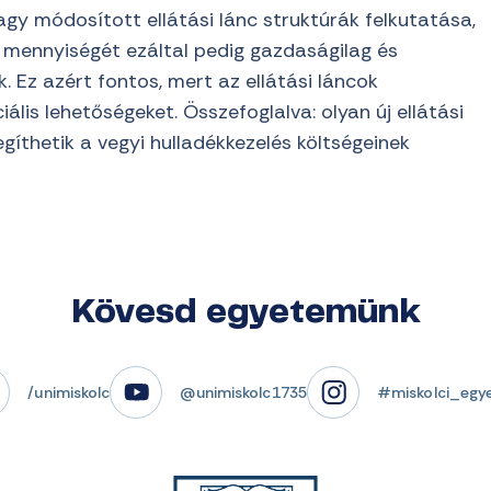
vagy módosított ellátási lánc struktúrák felkutatása,
 mennyiségét ezáltal pedig gazdaságilag és
. Ez azért fontos, mert az ellátási láncok
iális lehetőségeket. Összefoglalva:
olyan új ellátási
gíthetik a vegyi hulladékkezelés költségeinek
Kövesd egyetemünk
/unimiskolc
@unimiskolc1735
#miskolci_egy