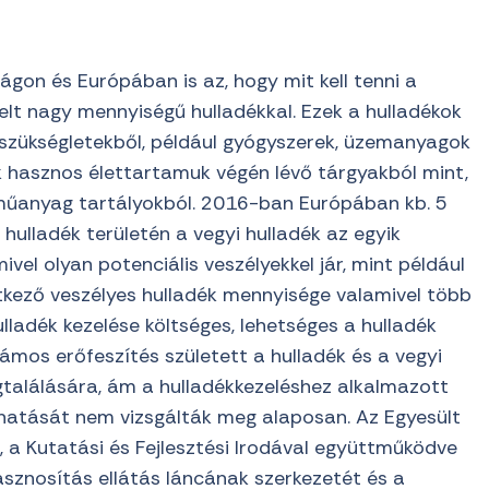
ágon és Európában is az, hogy mit kell tenni a
lt nagy mennyiségű hulladékkal. Ezek a hulladékok
 szükségletekből, például gyógyszerek, üzemanyagok
 hasznos élettartamuk végén lévő tárgyakból mint,
 műanyag tartályokból. 2016-ban Európában kb. 5
 hulladék területén a vegyi hulladék az egyik
vel olyan potenciális veszélyekkel jár, mint például
tkező veszélyes hulladék mennyisége valamivel több
lladék kezelése költséges, lehetséges a hulladék
ámos erőfeszítés született a hulladék és a vegyi
gtalálására, ám a hulladékkezeléshez alkalmazott
hatását nem vizsgálták meg alaposan. Az Egyesült
 a Kutatási és Fejlesztési Irodával együttműködve
asznosítás ellátás láncának szerkezetét és a