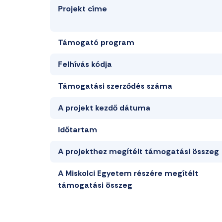
Projekt címe
Támogató program
Felhívás kódja
T
ámogatási szerződés száma
A projekt k
ezdő dátum
a
Időtartam
A
projekthez
megítélt
támogatási
összeg
A Miskolci Egyetem
részére
megítélt
támogatási
összeg