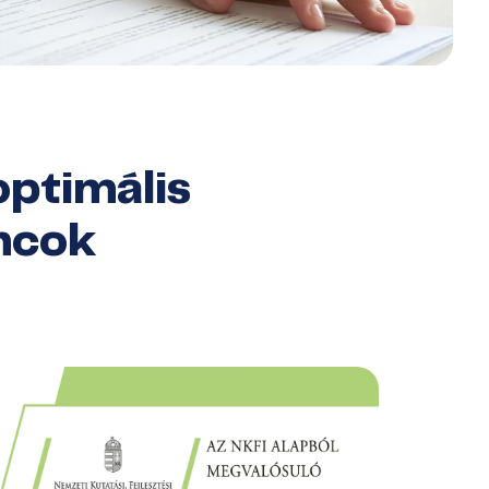
optimális
áncok