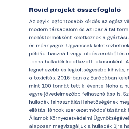
Rövid projekt összefoglaló
Az egyik legfontosabb kérdés az egész vil
modern társadalom és az ipar által terme
melléktermékként keletkeznek a gyártási
és műanyagok. Ugyancsak keletkezhetnek
például használt vegyi oldószerekből és
tonna hulladék keletkezett lakosonként. A
legnehezebb és legköltségesebb kihívás, mi
a toxicitás. 2016-ban az Európában kele
mint 100 tonnát tett ki évente. Noha a hu
egyre jövedelmezőbb felhasználása is. Sz
hulladék felhasználási lehetőségének me
ellátási láncok szerkezetmódosításának 
Államok Környezetvédelmi Ügynökségével,
alaposan megvizsgáljuk a hulladék újra h