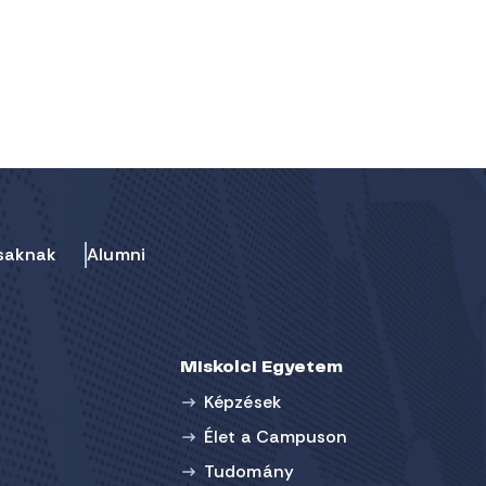
saknak
Alumni
Miskolci Egyetem
Képzések
Élet a Campuson
Tudomány