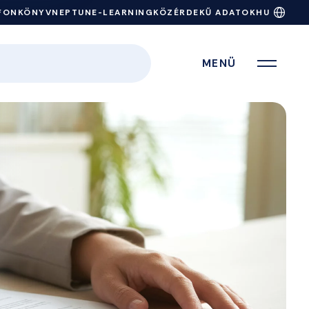
FONKÖNYV
NEPTUN
E-LEARNING
KÖZÉRDEKŰ ADATOK
HU
MENÜ