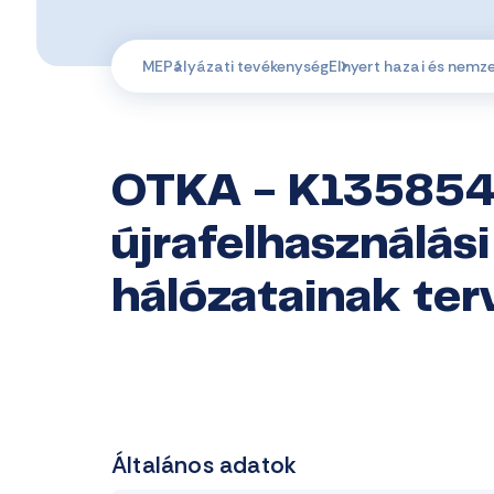
ME
Pályázati tevékenység
Elnyert hazai és nemz
OTKA - K135854 -
újrafelhasználási
hálózatainak ter
Általános adatok