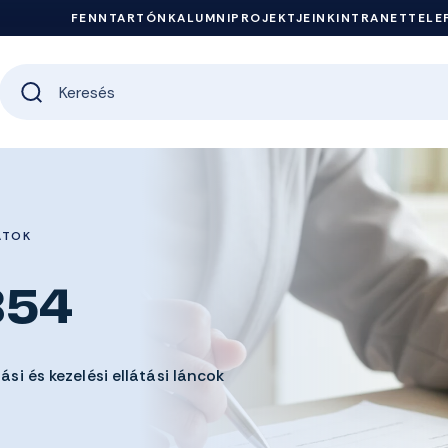
FENNTARTÓNK
ALUMNI
PROJEKTJEINK
INTRANET
TELE
ATOK
854
ási és kezelési ellátási láncok