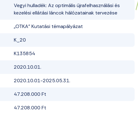
Vegyi hulladék: Az optimális
újrafelhasználási
és
kezelési ellátási láncok hálózatainak tervezése
„OTKA” Kutatási témapályázat
K_20
K135854
20
20
.
10
.01.
2020.10.01-2025.05.31.
47.208.000
Ft
47.208.000
Ft