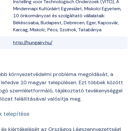
Instelling
voor
Technologisch
Onderzoek
(VITO), A
Mindennapi
Kultúráért
Egyesület
,
Miskolci
Egyetem
,
10
önkormányzat
és
szolgáltató
vállalataik
:
Békéscsaba
, Budapest, Debrecen, Eger,
Kaposvár
,
Karcag
, Miskolc, Pécs, Szolnok,
Tatabánya
http://hungairy.hu/
ősebb környezetvédelmi probléma megoldását, a
 lefedve 10 magyar településen. Ezt többek között
fogó szemléletformáló, tájékoztató tevékenységgel
ózat felállításával valósítja meg.
k telepítése
és kiértékelését az Országos Légszennyezettségi