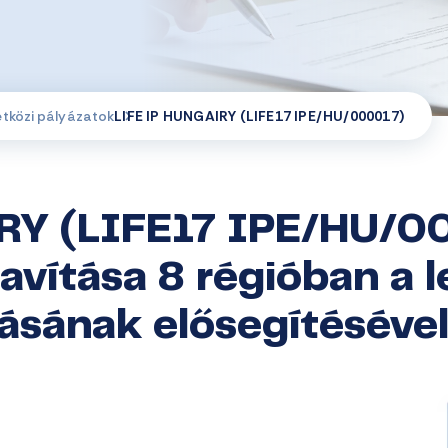
etközi pályázatok
LIFE IP HUNGAIRY (LIFE17 IPE/HU/000017)
RY (LIFE17 IPE/HU/00
avítása 8 régióban a 
ásának elősegítéséve