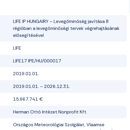
LIFE IP HUNGAIRY – Levegőminőség javítása 8
régióban a levegőminőségi tervek végrehajtásának
elősegítésével
LIFE
LIFE17 IPE/HU/000017
2019.01.01.
2019.
01.0
1. – 2026.
12.
31.
15
.
967
.
741 €
Herman Ottó
Intézet
Nonprofit
Kft
.
Országos
Meteorológiai
Szolgálat
,
Vlaamse