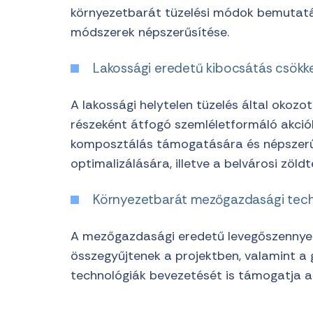
környezetbarát tüzelési módok bemutatá
módszerek népszerűsítése.
Lakossági eredetű kibocsátás csökk
A lakossági helytelen tüzelés által okoz
részeként átfogó szemléletformáló akciók 
komposztálás támogatására és népszerűsí
optimalizálására, illetve a belvárosi zöldt
Környezetbarát mezőgazdasági tech
A mezőgazdasági eredetű levegőszennyez
összegyűjtenek a projektben, valamint a
technológiák bevezetését is támogatja a