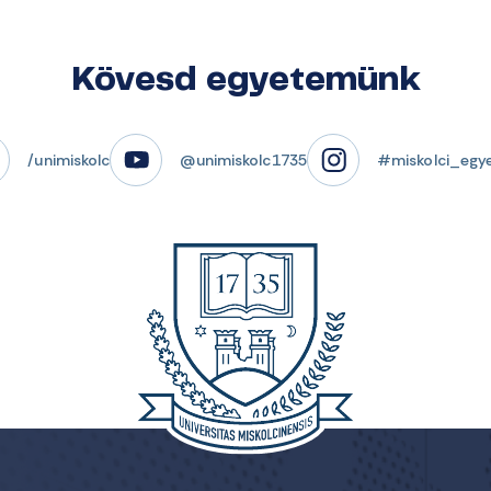
Kövesd egyetemünk
/unimiskolc
@unimiskolc1735
#miskolci_egy