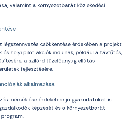
sa, valamint a környezetbarát közlekedési
entése
ott légszennyezés csökkentése érdekében a projekt
és helyi pilot akciók indulnak, például a távfűtés,
tésére, a szilárd tüzelőanyag ellátás
erületek fejlesztésére.
nológiák alkalmazása
és mérséklése érdekében jó gyakorlatokat is
 gazdálkodók képzését és a környezetbarát
 program.