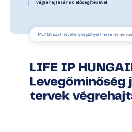
végrehajtásának elősegítésével
ME
Pályázati tevékenység
Elnyert hazai és nemz
LIFE IP HUNGAI
Levegőminőség j
tervek végrehajt