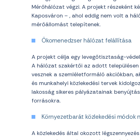
Mérőhálózat végzi. A projekt részeként k
Kaposváron – , ahol eddig nem volt a há
mérőállomást telepítenek.
Ökomenedzser hálózat felállítása
A projekt célja egy levegőtisztaság-véd
A hálózat szakértői az adott településen 
vesznek a szemléletformáló akciókban, ak
és munkahelyi közlekedési tervek kidolgoz
lakosság sikeres pályázatainak benyújtás
forrásokra.
Környezetbarát közlekedési módok 
A közlekedés által okozott légszennyezé