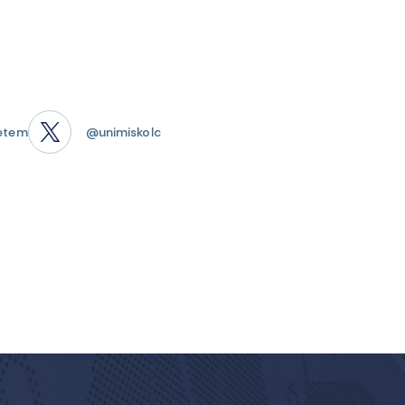
etem
@unimiskolc