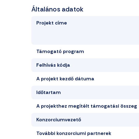
Általános adatok
Projekt címe
Támogató program
Felhívás kódja
A projekt k
ezdő dátum
a
Időtartam
A projekthez megítélt támogatási összeg
Konzorciumvezető
További
k
onzorciumi
partner
ek