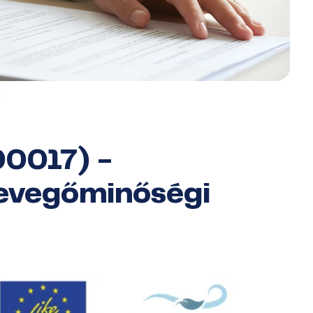
0017) -
levegőminőségi
l