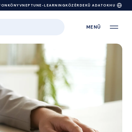
FONKÖNYV
NEPTUN
E-LEARNING
KÖZÉRDEKŰ ADATOK
HU
MENÜ