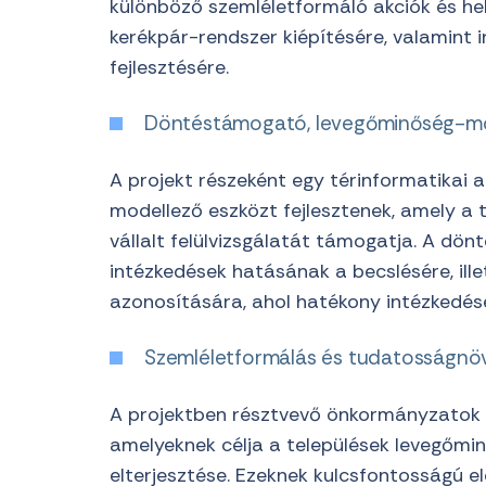
különböző szemléletformáló akciók és hel
kerékpár-rendszer kiépítésére, valamint i
fejlesztésére.
Döntéstámogató, levegőminőség-mod
A projekt részeként egy térinformatikai
modellező eszközt fejlesztenek, amely a 
vállalt felülvizsgálatát támogatja. A dö
intézkedések hatásának a becslésére, ill
azonosítására, ahol hatékony intézkedések
Szemléletformálás és tudatosságnö
A projektben résztvevő önkormányzatok 
amelyeknek célja a települések levegőmi
elterjesztése. Ezeknek kulcsfontosságú ele