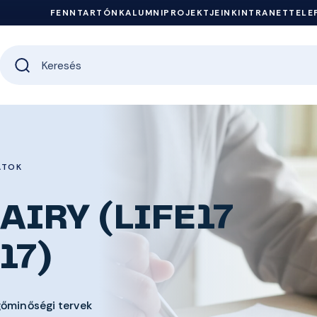
FENNTARTÓNK
ALUMNI
PROJEKTJEINK
INTRANET
TELE
ATOK
AIRY (LIFE17
17)
gőminőségi tervek