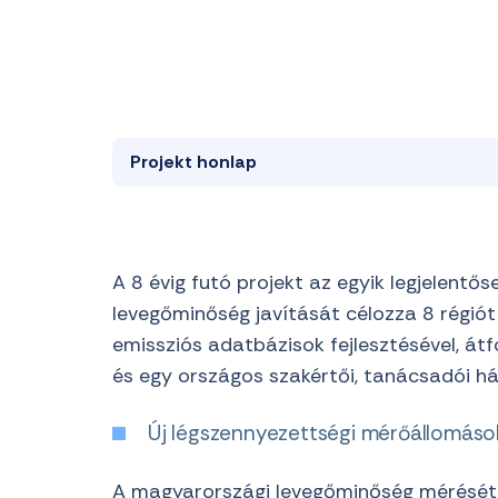
Projekt
honlap
A 8 évig futó projekt az egyik legjelent
levegőminőség javítását célozza 8 régiót
emissziós adatbázisok fejlesztésével, át
és egy országos szakértői, tanácsadói hál
Új légszennyezettségi mérőállomáso
A magyarországi levegőminőség mérését 