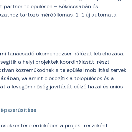
ét partner településen – Békéscsabán és
lózathoz tartozó mérőállomás, 1-1 új automata
elmi tanácsadó ökomenedzser hálózat létrehozása.
segítik a helyi projektek koordinálását, részt
tívan közreműködnek a települési mobilitási tervek
ásában, valamint elősegítik a települések és a
át a levegőminőség javítását célzó hazai és uniós
népszerűsítése
s csökkentése érdekében a projekt részeként