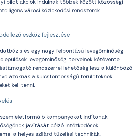
yi pilot akciók indulnak többek között közösségi
ntelligens városi közlekedési rendszerek
ellező eszköz fejlesztése
 adatbázis és egy nagy felbontású levegőminőség-
települések levegőminőségi terveinek kétévente
ntéstámogató rendszerrel lehetőség lesz a különböző
etve azoknak a kulcsfontosságú területeknek
et kell tenni.
velés
szemléletformáló kampányokat indítanak,
nőségének javítását célzó intézkedések
mei a helyes szilárd tüzelési technikák,