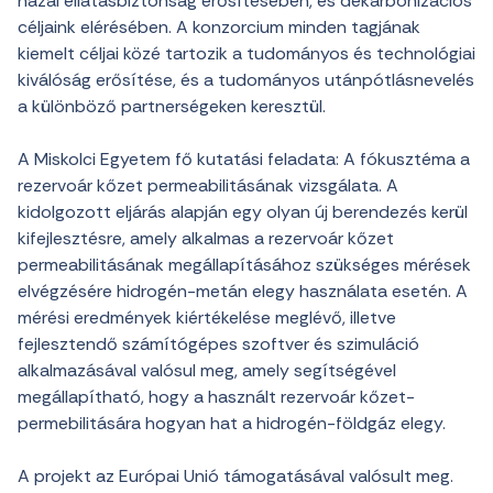
hazai ellátásbiztonság erősítésében, és dekarbonizációs
céljaink elérésében. A konzorcium minden tagjának
kiemelt céljai közé tartozik a tudományos és technológiai
kiválóság erősítése, és a tudományos utánpótlásnevelés
a különböző partnerségeken keresztül.
A Miskolci Egyetem fő kutatási feladata: A fókusztéma a
rezervoár kőzet permeabilitásának vizsgálata. A
kidolgozott eljárás alapján egy olyan új berendezés kerül
kifejlesztésre, amely alkalmas a rezervoár kőzet
permeabilitásának megállapításához szükséges mérések
elvégzésére hidrogén-metán elegy használata esetén. A
mérési eredmények kiértékelése meglévő, illetve
fejlesztendő számítógépes szoftver és szimuláció
alkalmazásával valósul meg, amely segítségével
megállapítható, hogy a használt rezervoár kőzet-
permebilitására hogyan hat a hidrogén-földgáz elegy.
A projekt az Európai Unió támogatásával valósult meg.