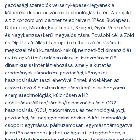
gazdasági szereplők versenyképesek legyenek a
különféle dekarbonizációs technológiák terén. A projekt
a tíz konzorciumi partner telephelyein (Pécs, Budapest,
Debrecen, Miskolc, Kecskemét, Szeged, Győr, Veszprém
és Nagykanizsa) kerül megvalósításra. További cél, a Zöld
és Digitális átállást támogató felfedező és kísérleti
megközelítésű kutatásoknak új, nemzetközi dimenzióját
nyitó, együttműködésen alapuló, intézményesülő,
dinamikus színtér létrehozása, amely a kutatási
eredmények társadalmi, gazdasági, környezeti
hasznosítását teszi lehetővé. Ennek érdekében az
elkövetkező 3,5 évben kiépítésre kerül a kislábnyomú
energiatechnológiák, különösen a H2
előállítás/szállítás/tárolás/felhasználás és a CO
2
hasznosítás (CCU) tudományos és technológiai, jogi,
gazdasági, és iparjogvédelmi bázisa. A két technológia-
csoport egymással párhuzamosan, egymást támogatva
jelentős szerephez juthat az ágazati integrációban, a