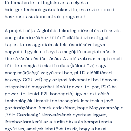
fő tématerülettel foglalkozik, amelyek a
hidrogéntechnológiákra fókuszáló, és a szén-dioxid
hasznosításra koncentráló programok.
A projekt célja: A globális felmelegedéssel és a fosszilis
energiahordozókhoz kötődő ellátásbiztonsággal
kapcsolatos aggodalmak felerősödésével egyre
nagyobb figyelem irányul a megújuló energiaforrások
kiaknázására és tárolására. Az időszakosan megtermelt
többletenergia kémiai tárolása (különböző nagy
energiasűrűségű vegyületekben, pl. H
2
előállítással
és/vagy CCU-val) egy az ipari folyamatokba könnyen
integrálható megoldást kínál (power-to-gas, P2G és
power-to-liquid, P2L koncepció), így az ezt célzó
technológiák kiemelt fontosságúak lehetnek a jövő
gazdaságában. Annak érdekében, hogy Magyarország a
„Zöld Gazdaság” térnyerésének nyertese legyen,
létrehozásra kerül az a tudásbázis és kompetencia
együttes, amelyek lehetővé teszik, hogy a hazai