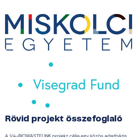
Rövid projekt összefoglaló
A V4-BIOWASTELINK projekt célja egy közös adatbázis