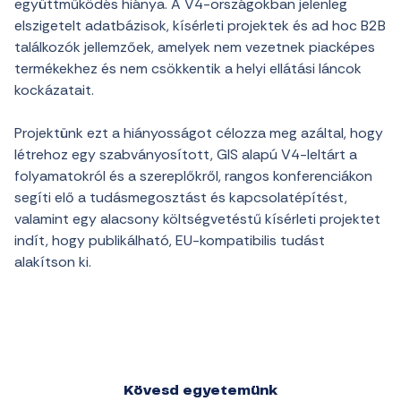
együttműködés hiánya. A V4-országokban jelenleg
elszigetelt adatbázisok, kísérleti projektek és ad hoc B2B
találkozók jellemzőek, amelyek nem vezetnek piacképes
termékekhez és nem csökkentik a helyi ellátási láncok
kockázatait.
Projektünk ezt a hiányosságot célozza meg azáltal, hogy
létrehoz egy szabványosított, GIS alapú V4-leltárt a
folyamatokról és a szereplőkről, rangos konferenciákon
segíti elő a tudásmegosztást és kapcsolatépítést,
valamint egy alacsony költségvetéstű kísérleti projektet
indít, hogy publikálható, EU-kompatibilis tudást
alakítson ki.
Kövesd egyetemünk