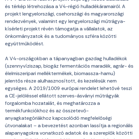
és térkép létrehozása a V4-régió hulladékáramairól. A
projekt lengyelországi, csehországi és magyarországi
rendezvények, valamint egy lengyelországi műtrágya-
kísérleti projekt révén támogatja a vállalatok, az
önkormányzatok és a tudományos szféra közötti
együttműködést.
A V4-országokban a tápanyagban gazdag hulladékok
(szennyvíziszap, biogáz fermentációs maradék, agrár- és
élelmiszeripari melléktermékek, biomassza-hamu)
jelentős része alulhasznosított, és kezelésük nem
egységes. A 2019/1009 európai rendelet lehetővé teszi
a CE-jelöléssel ellátott szerves-ásványi műtrágyák
forgalomba hozatalát, és meghatározza a
termékfunkciókhoz és az összetevő-
anyagkategóriákhoz kapcsolódó megfelelőségi
útvonalakat – a bevezetést azonban lassítja a regionális
alapanyagokra vonatkozó adatok és a szereplők közötti