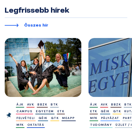
Legfrissebb hírek
Összes hír
ÁJK
AVK
BBZK
BTK
ÁJK
AVK
BBZK
BTK
CAMPUS
EGYETEM
ETK
ETK
GÉIK
GTK
KUT
FELVÉTELI
GÉIK
GTK
MEAPP
MFK
PÁLYÁZAT
PAR
MFK
OKTATÁS
TUDOMÁNY
ÜZLET /