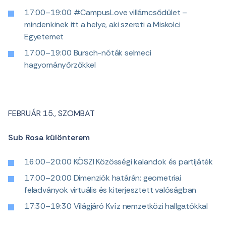
17:00–19:00 #CampusLove villámcsődület –
mindenkinek itt a helye, aki szereti a Miskolci
Egyetemet
17:00–19:00 Bursch-nóták selmeci
hagyományőrzőkkel
FEBRUÁR 15., SZOMBAT
Sub Rosa különterem
16:00–20:00 KÖSZI Közösségi kalandok és partijáték
17:00–20:00 Dimenziók határán: geometriai
feladványok virtuális és kiterjesztett valóságban
17:30–19:30 Világjáró Kvíz nemzetközi hallgatókkal