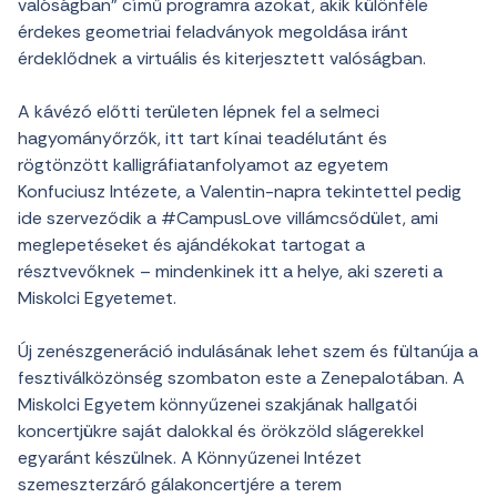
valóságban” című programra azokat, akik különféle
érdekes geometriai feladványok megoldása iránt
érdeklődnek a virtuális és kiterjesztett valóságban.
A kávézó előtti területen lépnek fel a selmeci
hagyományőrzők, itt tart kínai teadélutánt és
rögtönzött kalligráfiatanfolyamot az egyetem
Konfuciusz Intézete, a Valentin-napra tekintettel pedig
ide szerveződik a #CampusLove villámcsődület, ami
meglepetéseket és ajándékokat tartogat a
résztvevőknek – mindenkinek itt a helye, aki szereti a
Miskolci Egyetemet.
Új zenészgeneráció indulásának lehet szem és fültanúja a
fesztiválközönség szombaton este a Zenepalotában. A
Miskolci Egyetem könnyűzenei szakjának hallgatói
koncertjükre saját dalokkal és örökzöld slágerekkel
egyaránt készülnek. A Könnyűzenei Intézet
szemeszterzáró gálakoncertjére a terem