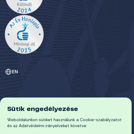
EN
Sütik engedélyezése
ADATVÉDELEM
COOKIE-SZABÁLYZAT
Weboldalunkon sütiket használunk a Cookie-szabályzatot
© 2026 Miskolci Egyetem
és az Adatvédelmi irányelveket követve.