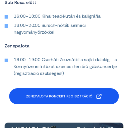
Sub Rosa előtt
16:00–18:00 Kínai teadélután és kalligráfia
18:00–20:00 Bursch-nóták selmeci
hagyományőrzőkkel
Zenepalota
18:00–19:00 Cserháti Zsuzsától a saját dalokig – a
Könnyűzenei Intézet szemeszterzáró gálakoncertje
(regisztráció szükséges!)
ZENEPALOTA KONCERT REGISZTRÁCIÓ