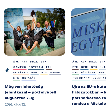
ÁJK
AVK
BBZK
BTK
ÁJK
AVK
BBZK
BTK
CAMPUS
EGYETEM
ETK
ETK
GÉIK
GTK
KUT
FELVÉTELI
GÉIK
GTK
MEAPP
MFK
PÁLYÁZAT
PAR
MFK
OKTATÁS
TUDOMÁNY
ÜZLET /
Még van lehetőség
Újra az EU-s kuta
jelentkezni – pótfelvételi
hálózatokban – 
augusztus 7-ig
partnerkereső ta
2026. július 31.
rendez a Miskol