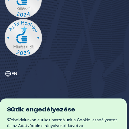
EN
Sütik engedélyezése
ADATVÉDELEM
COOKIE-SZABÁLYZAT
Weboldalunkon sütiket használunk a Cookie-szabályzatot
© 2026 Miskolci Egyetem
és az Adatvédelmi irányelveket követve.