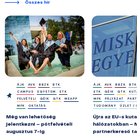
Összes hír
ÁJK
AVK
BBZK
BTK
ÁJK
AVK
BBZK
BTK
CAMPUS
EGYETEM
ETK
ETK
GÉIK
GTK
KUT
FELVÉTELI
GÉIK
GTK
MEAPP
MFK
PÁLYÁZAT
PAR
MFK
OKTATÁS
TUDOMÁNY
ÜZLET /
Még van lehetőség
Újra az EU-s kuta
jelentkezni – pótfelvételi
hálózatokban – 
augusztus 7-ig
partnerkereső ta