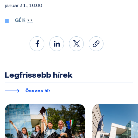
január 31., 10:00
GÉIK
>>
Legfrissebb hírek
Összes hír