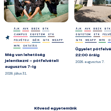
ÁJK
AVK
BBZK
BTK
ÁJK
AVK
BBZK
BTK
CAMPUS
EGYETEM
ETK
EGYETEM
ETK
FELV
FELVÉTELI
GÉIK
GTK
MEAPP
GTK
MEAPP
MFK
O
MFK
OKTATÁS
Ügyelet pótfelvé
Még van lehetőség
22:00 óráig
jelentkezni – pótfelvételi
2026. augusztus 7.
augusztus 7-ig
2026. július 31.
Kövesd egyetemünk