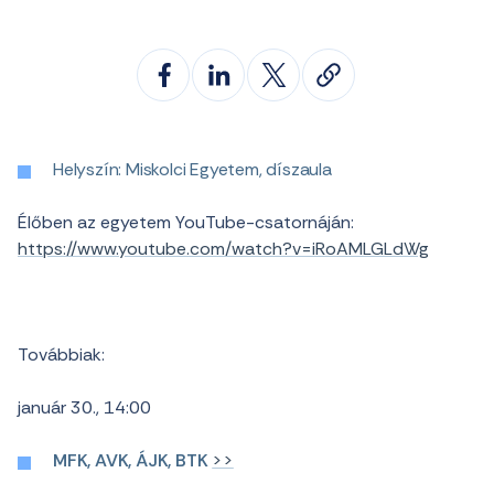
Helyszín: Miskolci Egyetem, díszaula
Élőben az egyetem YouTube-csatornáján:
https://www.youtube.com/watch?v=iRoAMLGLdWg
Továbbiak:
január 30., 14:00
MFK, AVK, ÁJK, BTK
>>