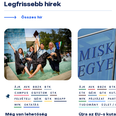
Legfrissebb hírek
Összes hír
ÁJK
AVK
BBZK
BTK
ÁJK
AVK
BBZK
BTK
CAMPUS
EGYETEM
ETK
ETK
GÉIK
GTK
KUT
FELVÉTELI
GÉIK
GTK
MEAPP
MFK
PÁLYÁZAT
PAR
MFK
OKTATÁS
TUDOMÁNY
ÜZLET /
Még van lehetőség
Újra az EU-s kuta