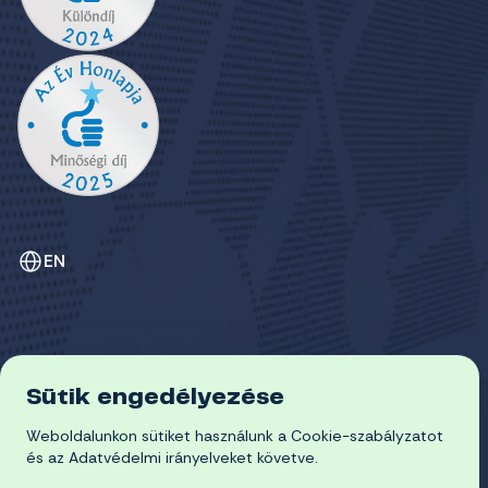
EN
Sütik engedélyezése
ADATVÉDELEM
COOKIE-SZABÁLYZAT
Weboldalunkon sütiket használunk a Cookie-szabályzatot
© 2026 Miskolci Egyetem
és az Adatvédelmi irányelveket követve.