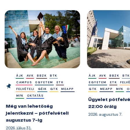
ÁJK
AVK
BBZK
BTK
ÁJK
AVK
BBZK
BTK
CAMPUS
EGYETEM
ETK
EGYETEM
ETK
FELV
FELVÉTELI
GÉIK
GTK
MEAPP
GTK
MEAPP
MFK
O
MFK
OKTATÁS
Ügyelet pótfelvé
Még van lehetőség
22:00 óráig
jelentkezni – pótfelvételi
2026. augusztus 7.
augusztus 7-ig
2026. július 31.