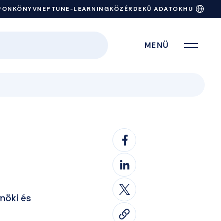
FONKÖNYV
NEPTUN
E-LEARNING
KÖZÉRDEKŰ ADATOK
HU
MENÜ
nöki és