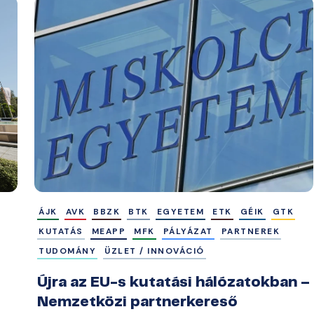
ÁJK
AVK
BBZK
BTK
EGYETEM
ETK
GÉIK
GTK
KUTATÁS
MEAPP
MFK
PÁLYÁZAT
PARTNEREK
TUDOMÁNY
ÜZLET / INNOVÁCIÓ
Újra az EU-s kutatási hálózatokban –
Nemzetközi partnerkereső