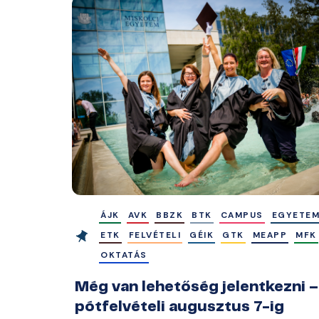
ÁJK
AVK
BBZK
BTK
CAMPUS
EGYETE
ETK
FELVÉTELI
GÉIK
GTK
MEAPP
MFK
OKTATÁS
Még van lehetőség jelentkezni –
pótfelvételi augusztus 7-ig