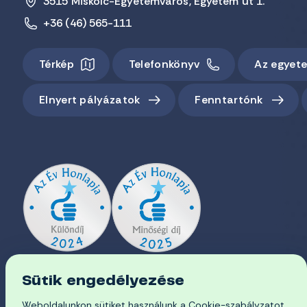
3515 Miskolc-Egyetemváros, Egyetem út 1.
+36 (46) 565-111
Térkép
Telefonkönyv
Az egyet
Elnyert pályázatok
Fenntartónk
Sütik engedélyezése
Weboldalunkon sütiket használunk a Cookie-szabályzatot