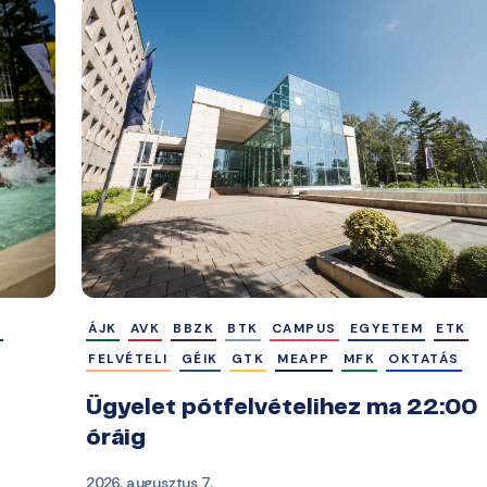
M
ÁJK
AVK
BBZK
BTK
CAMPUS
EGYETEM
ETK
FELVÉTELI
GÉIK
GTK
MEAPP
MFK
OKTATÁS
Ügyelet pótfelvételihez ma 22:00
óráig
2026. augusztus 7.