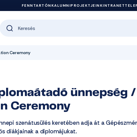
FENNTARTÓNK
ALUMNI
PROJEKTJEINK
INTRANET
TELE
ation Ceremony
iplomaátadó ünnepség /
on Ceremony
nnepi szenátusülés keretében adja át a Gépészmér
ős diákjainak a diplomájukat.