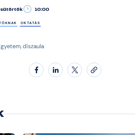
Csütörtök
10:00
TÓKNAK
OKTATÁS
 Egyetem, díszaula
k