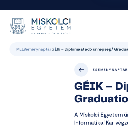
ME
Eseménynaptár
GÉIK – Diplomaátadó ünnepség / Gradu
ESEMÉNYNAPTÁR
GÉIK – D
Graduati
A Miskolci Egyetem ü
Informatikai Kar végz