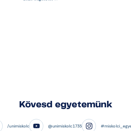
Kövesd egyetemünk
/unimiskolc
@unimiskolc1735
#miskolci_egy