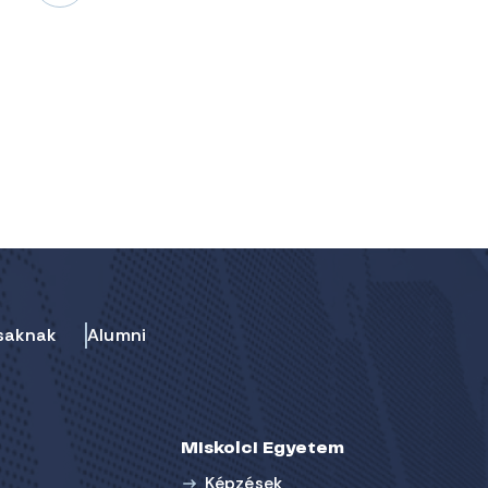
saknak
Alumni
Miskolci Egyetem
Képzések