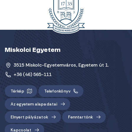
Miskolci Egyetem
3515 Miskolc-Egyetemváros, Egyetem út 1.
+36 (46) 565-111
Térkép
Telefonkönyv
Az egyetem alapadatai
Elnyert pályázatok
Fenntartónk
Kapcsolat