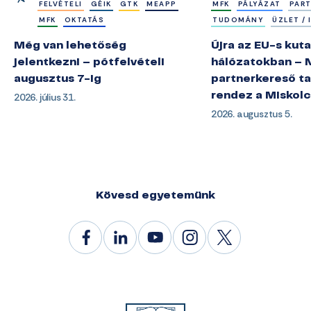
FELVÉTELI
GÉIK
GTK
MEAPP
MFK
PÁLYÁZAT
PAR
MFK
OKTATÁS
TUDOMÁNY
ÜZLET /
Még van lehetőség
Újra az EU-s kuta
jelentkezni – pótfelvételi
hálózatokban – 
augusztus 7-ig
partnerkereső ta
2026. július 31.
rendez a Miskol
2026. augusztus 5.
Kövesd egyetemünk