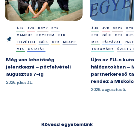
ÁJK
AVK
BBZK
BTK
ÁJK
AVK
BBZK
BTK
CAMPUS
EGYETEM
ETK
ETK
GÉIK
GTK
KUT
FELVÉTELI
GÉIK
GTK
MEAPP
MFK
PÁLYÁZAT
PAR
MFK
OKTATÁS
TUDOMÁNY
ÜZLET /
Még van lehetőség
Újra az EU-s kuta
jelentkezni – pótfelvételi
hálózatokban – 
augusztus 7-ig
partnerkereső ta
2026. július 31.
rendez a Miskol
2026. augusztus 5.
Kövesd egyetemünk