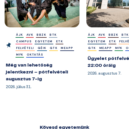
ÁJK
AVK
BBZK
BTK
ÁJK
AVK
BBZK
BTK
CAMPUS
EGYETEM
ETK
EGYETEM
ETK
FELV
FELVÉTELI
GÉIK
GTK
MEAPP
GTK
MEAPP
MFK
O
MFK
OKTATÁS
Ügyelet pótfelvé
Még van lehetőség
22:00 óráig
jelentkezni – pótfelvételi
2026. augusztus 7.
augusztus 7-ig
2026. július 31.
Kövesd egyetemünk