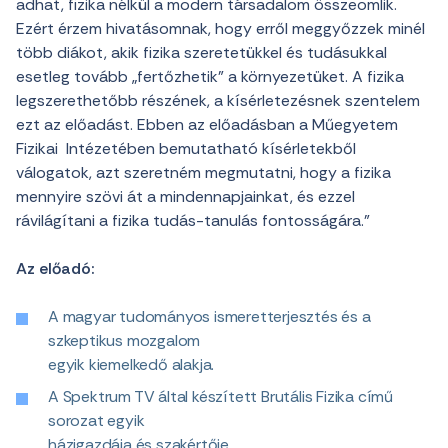
adhat, fizika nélkül a modern társadalom összeomlik.
Ezért érzem hivatásomnak, hogy erről meggyőzzek minél
több diákot, akik fizika szeretetükkel és tudásukkal
esetleg tovább „fertőzhetik” a környezetüket. A fizika
legszerethetőbb részének, a kísérletezésnek szentelem
ezt az előadást. Ebben az előadásban a Műegyetem
Fizikai Intézetében bemutatható kísérletekből
válogatok, azt szeretném megmutatni, hogy a fizika
mennyire szövi át a mindennapjainkat, és ezzel
rávilágítani a fizika tudás-tanulás fontosságára.”
Az előadó:
A magyar tudományos ismeretterjesztés és a
szkeptikus mozgalom
egyik kiemelkedő alakja.
A Spektrum TV által készített Brutális Fizika című
sorozat egyik
házigazdája és szakértője.