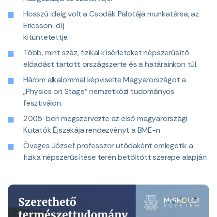
Hosszú ideig volt a Csodák Palotája munkatársa, az
Ericsson-díj
kitüntetettje.
Több, mint száz, fizikai kísérleteket népszerűsítő
előadást tartott országszerte és a határainkon túl.
Három alkalommal képviselte Magyarországot a
„Physics on Stage” nemzetközi tudományos
fesztiválon.
2005-ben megszervezte az első magyarországi
Kutatók Éjszakája rendezvényt a BME-n.
Öveges József professzor utódaként emlegetik a
fizika népszerűsítése terén betöltött szerepe alapján.