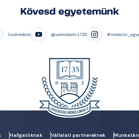
Kövesd egyetemünk
/unimiskolc
@unimiskolc1735
#miskolci_egy
k
Hallgatóknak
Vállalati partnereknek
Munkatár