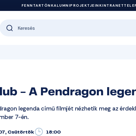
FENNTARTÓNK
ALUMNI
PROJEKTJEINK
INTRANET
TELE
lub - A Pendragon lege
ragon legenda című filmjét nézhetik meg az érdek
ember 7-én.
07, Csütörtök
18:00