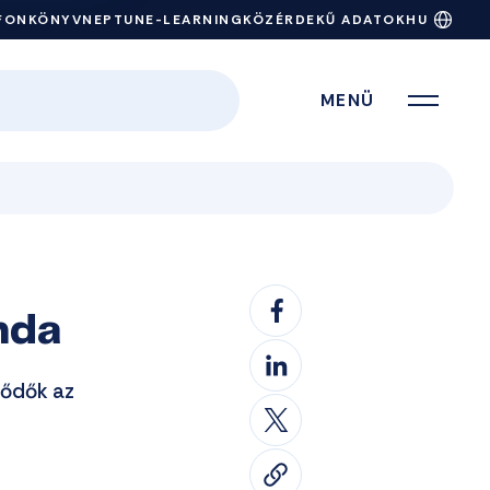
FONKÖNYV
NEPTUN
E-LEARNING
KÖZÉRDEKŰ ADATOK
HU
MENÜ
nda
lődők az