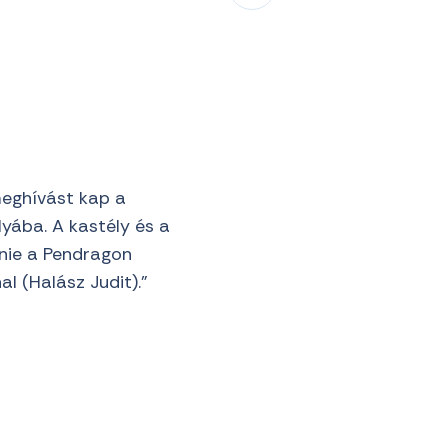
meghívást kap a
lyába. A kastély és a
enie a Pendragon
l (Halász Judit).”