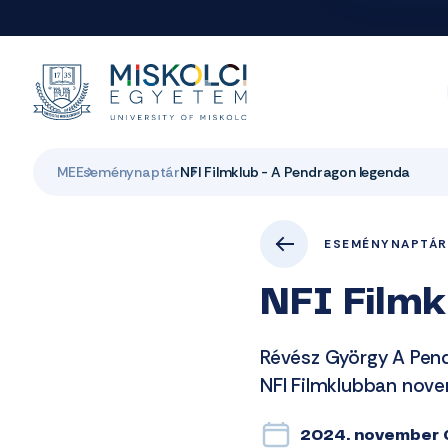
ME
Eseménynaptár
NFI Filmklub - A Pendragon legenda
ESEMÉNYNAPTÁR
NFI Filmk
Révész György A Pend
NFI Filmklubban nov
2024. november 