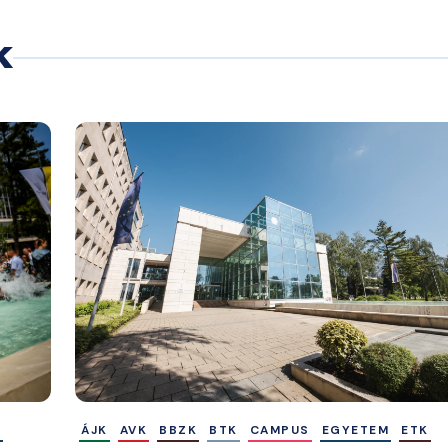
k
M
ÁJK
AVK
BBZK
BTK
CAMPUS
EGYETEM
ETK