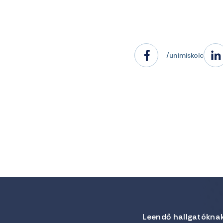
/unimiskolc
Leendő hallgatókna