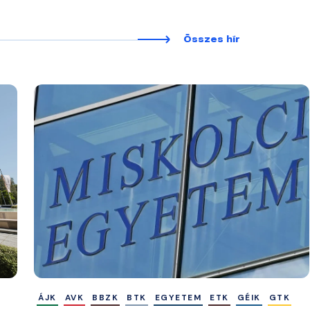
Összes hír
ÁJK
AVK
BBZK
BTK
EGYETEM
ETK
GÉIK
GTK