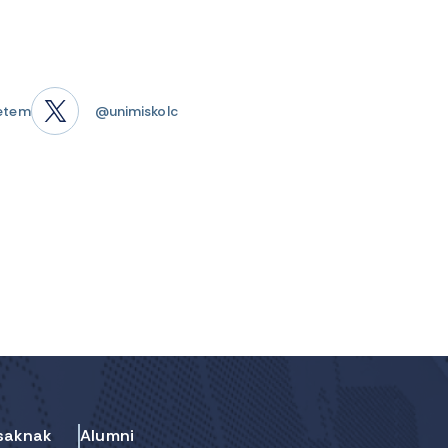
etem
@unimiskolc
saknak
Alumni