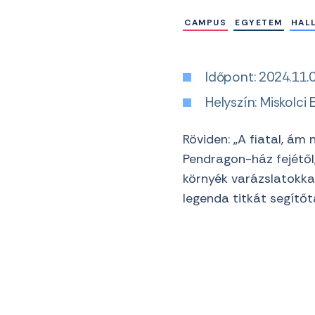
CAMPUS
EGYETEM
HAL
Időpont: 2024.11.0
Helyszín: Miskolc
Röviden: „A fiatal, ám
Pendragon-ház fejétől,
környék varázslatokkal
legenda titkát segítőt