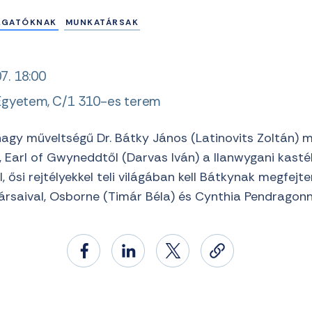
LGATÓKNAK
MUNKATÁRSAK
7. 18:00
i Egyetem, C/1 310-es terem
 nagy műveltségű Dr. Bátky János (Latinovits Zoltán) 
 Earl of Gwyneddtől (Darvas Iván) a llanwygani kasté
, ősi rejtélyekkel teli világában kell Bátkynak megfejt
ársaival, Osborne (Timár Béla) és Cynthia Pendragonna