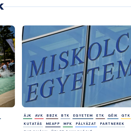
k
M
ÁJK
AVK
BBZK
BTK
EGYETEM
ETK
GÉIK
GTK
KUTATÁS
MEAPP
MFK
PÁLYÁZAT
PARTNEREK