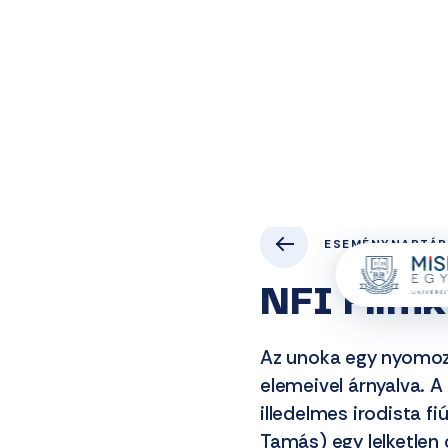
ME
Eseménynaptár
NFI Filmklub - Az unoka
ESEMÉNYNAPTÁR
NFI Filmk
Az unoka egy nyomozó
elemeivel árnyalva. A
illedelmes irodista f
Tamás) egy lelketlen 