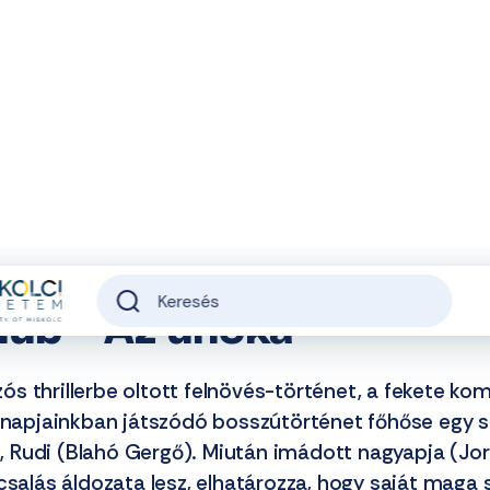
FENNTARTÓNK
ALUMNI
PROJEKTJEINK
INTRANET
TELE
lub - Az unoka
s thrillerbe oltott felnövés-történet, a fekete ko
 napjainkban játszódó bosszútörténet főhőse egy sz
iú, Rudi (Blahó Gergő). Miután imádott nagyapja (Jo
csalás áldozata lesz, elhatározza, hogy saját maga 