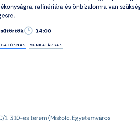
álékonyságra, rafinériára és önbizalomra van szüks
gesre.
 Csütörtök
14:00
LGATÓKNAK
MUNKATÁRSAK
C/1 310-es terem (Miskolc, Egyetemváros