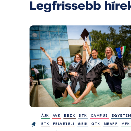
Legfrissebb híre
ÁJK
AVK
BBZK
BTK
CAMPUS
EGYETE
ETK
FELVÉTELI
GÉIK
GTK
MEAPP
MFK