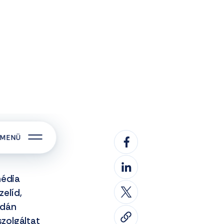
FONKÖNYV
NEPTUN
E-LEARNING
KÖZÉRDEKŰ ADATOK
HU
MENÜ
média
elíd,
rdán
szolgáltat